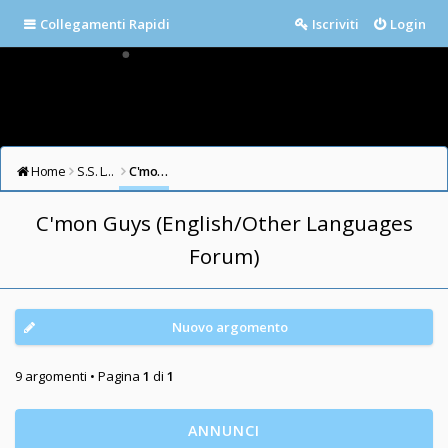
Collegamenti Rapidi
Iscriviti
Login
Home
S.S. LAZIO FORUM
C'mon Guys (English/Other Languages Forum)
C'mon Guys (English/Other Languages
Forum)
Nuovo argomento
9 argomenti • Pagina
1
di
1
ANNUNCI