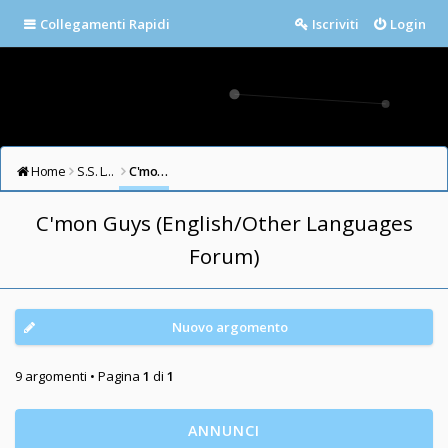
Collegamenti Rapidi
Iscriviti
Login
Home
S.S. LAZIO FORUM
C'mon Guys (English/Other Languages Forum)
C'mon Guys (English/Other Languages
Forum)
Nuovo argomento
9 argomenti • Pagina
1
di
1
ANNUNCI