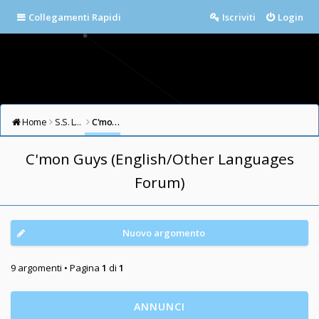
Collegamenti Rapidi
Iscriviti
Login
Home
S.S. LAZIO FORUM
C'mon Guys (English/Other Languages Forum)
C'mon Guys (English/Other Languages
Forum)
Nuovo argomento
9 argomenti • Pagina
1
di
1
ANNUNCI