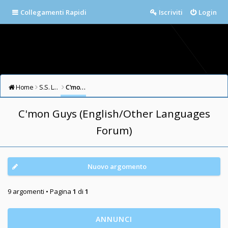
Collegamenti Rapidi
Iscriviti
Login
Home
S.S. LAZIO FORUM
C'mon Guys (English/Other Languages Forum)
C'mon Guys (English/Other Languages
Forum)
Nuovo argomento
9 argomenti • Pagina
1
di
1
ANNUNCI