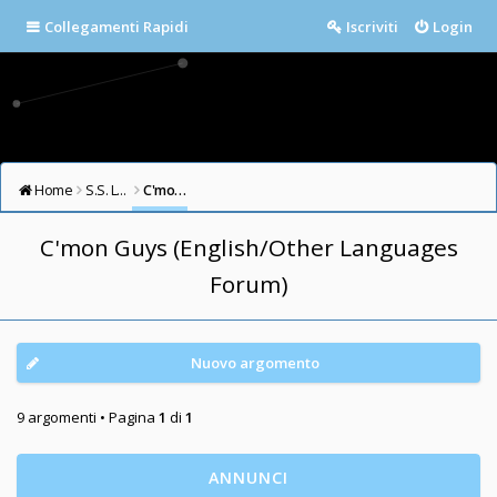
Collegamenti Rapidi
Iscriviti
Login
Home
S.S. LAZIO FORUM
C'mon Guys (English/Other Languages Forum)
C'mon Guys (English/Other Languages
Forum)
Nuovo argomento
9 argomenti • Pagina
1
di
1
ANNUNCI