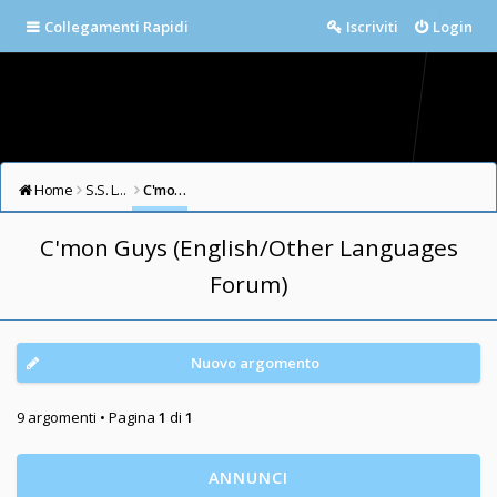
Collegamenti Rapidi
Iscriviti
Login
Home
S.S. LAZIO FORUM
C'mon Guys (English/Other Languages Forum)
C'mon Guys (English/Other Languages
Forum)
Nuovo argomento
9 argomenti • Pagina
1
di
1
ANNUNCI