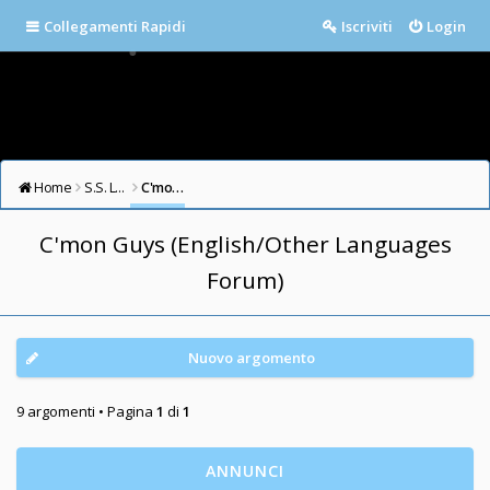
Collegamenti Rapidi
Iscriviti
Login
Home
S.S. LAZIO FORUM
C'mon Guys (English/Other Languages Forum)
C'mon Guys (English/Other Languages
Forum)
Nuovo argomento
9 argomenti • Pagina
1
di
1
ANNUNCI