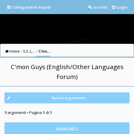
Collegamenti Rapidi
Iscriviti
Login
Home
S.S. LAZIO FORUM
C'mon Guys (English/Other Languages Forum)
C'mon Guys (English/Other Languages
Forum)
Nuovo argomento
9 argomenti • Pagina
1
di
1
ANNUNCI