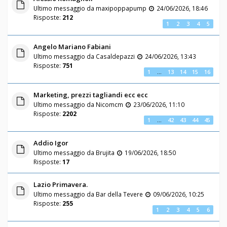
Ultimo messaggio da
maxipoppapump
24/06/2026, 18:46
Risposte:
212
1
2
3
4
5
Angelo Mariano Fabiani
Ultimo messaggio da
Casaldepazzi
24/06/2026, 13:43
Risposte:
751
1
…
13
14
15
16
Marketing, prezzi tagliandi ecc ecc
Ultimo messaggio da
Nicomcm
23/06/2026, 11:10
Risposte:
2202
1
…
42
43
44
45
Addio Igor
Ultimo messaggio da
Brujita
19/06/2026, 18:50
Risposte:
17
Lazio Primavera.
Ultimo messaggio da
Bar della Tevere
09/06/2026, 10:25
Risposte:
255
1
2
3
4
5
6