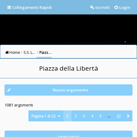
Collegamenti Rapidi
Iscriviti
Login
Home
S.S. LAZIO FORUM
Piazza della Libertà
Piazza della Libertà
Nuovo argomento
1081 argomenti
Pagina
1
di
22
1
2
3
4
5
…
22