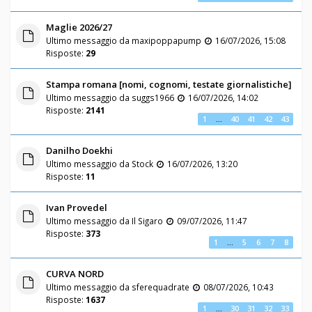
Maglie 2026/27
Ultimo messaggio da
maxipoppapump
16/07/2026, 15:08
Risposte:
29
Stampa romana [nomi, cognomi, testate giornalistiche]
Ultimo messaggio da
suggs1966
16/07/2026, 14:02
Risposte:
2141
1
…
40
41
42
43
Danilho Doekhi
Ultimo messaggio da
Stock
16/07/2026, 13:20
Risposte:
11
Ivan Provedel
Ultimo messaggio da
Il Sigaro
09/07/2026, 11:47
Risposte:
373
1
…
5
6
7
8
CURVA NORD
Ultimo messaggio da
sferequadrate
08/07/2026, 10:43
Risposte:
1637
1
…
30
31
32
33