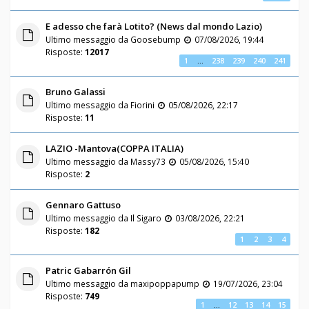
E adesso che farà Lotito? (News dal mondo Lazio)
Ultimo messaggio da
Goosebump
07/08/2026, 19:44
Risposte:
12017
1
…
238
239
240
241
Bruno Galassi
Ultimo messaggio da
Fiorini
05/08/2026, 22:17
Risposte:
11
LAZIO -Mantova(COPPA ITALIA)
Ultimo messaggio da
Massy73
05/08/2026, 15:40
Risposte:
2
Gennaro Gattuso
Ultimo messaggio da
Il Sigaro
03/08/2026, 22:21
Risposte:
182
1
2
3
4
Patric Gabarrón Gil
Ultimo messaggio da
maxipoppapump
19/07/2026, 23:04
Risposte:
749
1
…
12
13
14
15