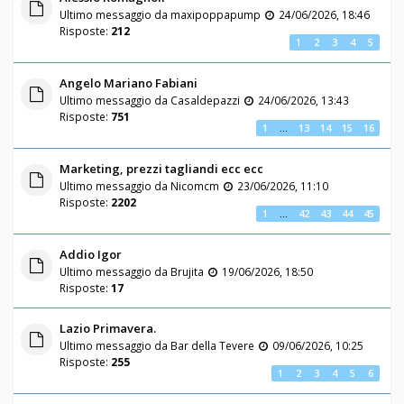
Ultimo messaggio da
maxipoppapump
24/06/2026, 18:46
Risposte:
212
1
2
3
4
5
Angelo Mariano Fabiani
Ultimo messaggio da
Casaldepazzi
24/06/2026, 13:43
Risposte:
751
1
…
13
14
15
16
Marketing, prezzi tagliandi ecc ecc
Ultimo messaggio da
Nicomcm
23/06/2026, 11:10
Risposte:
2202
1
…
42
43
44
45
Addio Igor
Ultimo messaggio da
Brujita
19/06/2026, 18:50
Risposte:
17
Lazio Primavera.
Ultimo messaggio da
Bar della Tevere
09/06/2026, 10:25
Risposte:
255
1
2
3
4
5
6