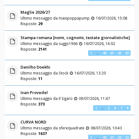
Maglie 2026/27
Ultimo messaggio da
maxipoppapump
16/07/2026, 15:08
Risposte:
29
Stampa romana [nomi, cognomi, testate giornalistiche]
Ultimo messaggio da
suggs1966
16/07/2026, 14:02
Risposte:
2141
1
…
40
41
42
43
Danilho Doekhi
Ultimo messaggio da
Stock
16/07/2026, 13:20
Risposte:
11
Ivan Provedel
Ultimo messaggio da
Il Sigaro
09/07/2026, 11:47
Risposte:
373
1
…
5
6
7
8
CURVA NORD
Ultimo messaggio da
sferequadrate
08/07/2026, 10:43
Risposte:
1637
1
…
30
31
32
33