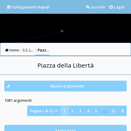
Collegamenti Rapidi
Iscriviti
Login
Home
S.S. LAZIO FORUM
Piazza della Libertà
Piazza della Libertà
Nuovo argomento
1081 argomenti
Pagina
1
di
22
1
2
3
4
5
…
22