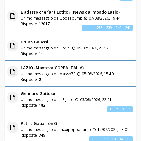
E adesso che farà Lotito? (News dal mondo Lazio)
Ultimo messaggio da
Goosebump
07/08/2026, 19:44
Risposte:
12017
1
…
238
239
240
241
Bruno Galassi
Ultimo messaggio da
Fiorini
05/08/2026, 22:17
Risposte:
11
LAZIO -Mantova(COPPA ITALIA)
Ultimo messaggio da
Massy73
05/08/2026, 15:40
Risposte:
2
Gennaro Gattuso
Ultimo messaggio da
Il Sigaro
03/08/2026, 22:21
Risposte:
182
1
2
3
4
Patric Gabarrón Gil
Ultimo messaggio da
maxipoppapump
19/07/2026, 23:04
Risposte:
749
1
…
12
13
14
15