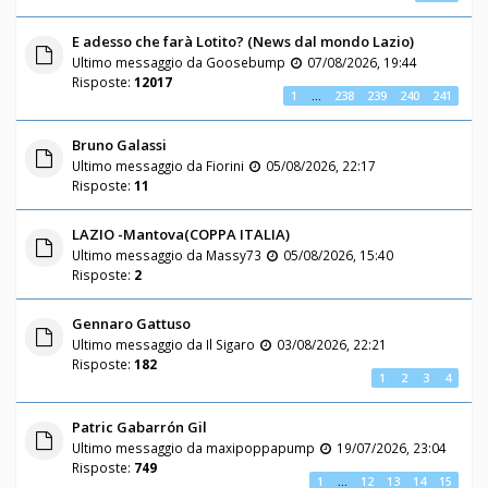
E adesso che farà Lotito? (News dal mondo Lazio)
Ultimo messaggio da
Goosebump
07/08/2026, 19:44
Risposte:
12017
1
…
238
239
240
241
Bruno Galassi
Ultimo messaggio da
Fiorini
05/08/2026, 22:17
Risposte:
11
LAZIO -Mantova(COPPA ITALIA)
Ultimo messaggio da
Massy73
05/08/2026, 15:40
Risposte:
2
Gennaro Gattuso
Ultimo messaggio da
Il Sigaro
03/08/2026, 22:21
Risposte:
182
1
2
3
4
Patric Gabarrón Gil
Ultimo messaggio da
maxipoppapump
19/07/2026, 23:04
Risposte:
749
1
…
12
13
14
15