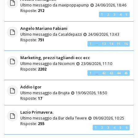
Ultimo messaggio da
maxipoppapump
24/06/2026, 18:46
Risposte:
212
1
2
3
4
5
Angelo Mariano Fabiani
Ultimo messaggio da
Casaldepazzi
24/06/2026, 13:43
Risposte:
751
1
…
13
14
15
16
Marketing, prezzi tagliandi ecc ecc
Ultimo messaggio da
Nicomcm
23/06/2026, 11:10
Risposte:
2202
1
…
42
43
44
45
Addio Igor
Ultimo messaggio da
Brujita
19/06/2026, 18:50
Risposte:
17
Lazio Primavera.
Ultimo messaggio da
Bar della Tevere
09/06/2026, 10:25
Risposte:
255
1
2
3
4
5
6