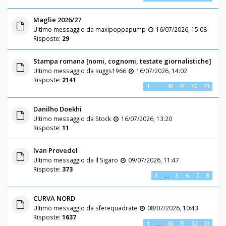
Maglie 2026/27
Ultimo messaggio da
maxipoppapump
16/07/2026, 15:08
Risposte:
29
Stampa romana [nomi, cognomi, testate giornalistiche]
Ultimo messaggio da
suggs1966
16/07/2026, 14:02
Risposte:
2141
1
…
40
41
42
43
Danilho Doekhi
Ultimo messaggio da
Stock
16/07/2026, 13:20
Risposte:
11
Ivan Provedel
Ultimo messaggio da
Il Sigaro
09/07/2026, 11:47
Risposte:
373
1
…
5
6
7
8
CURVA NORD
Ultimo messaggio da
sferequadrate
08/07/2026, 10:43
Risposte:
1637
1
…
30
31
32
33