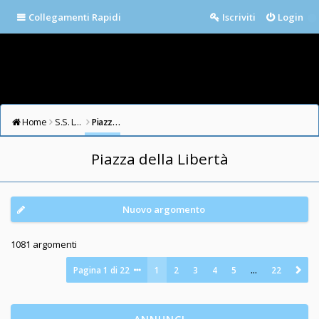
Collegamenti Rapidi
Iscriviti
Login
Home
S.S. LAZIO FORUM
Piazza della Libertà
Piazza della Libertà
Nuovo argomento
1081 argomenti
Pagina
1
di
22
1
2
3
4
5
…
22