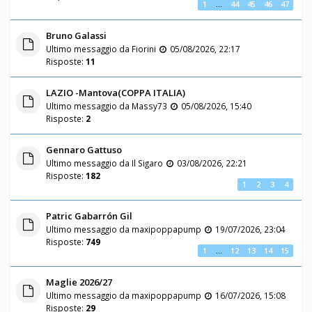
1
…
44
45
46
47
Bruno Galassi
Ultimo messaggio da
Fiorini
05/08/2026, 22:17
Risposte:
11
LAZIO -Mantova(COPPA ITALIA)
Ultimo messaggio da
Massy73
05/08/2026, 15:40
Risposte:
2
Gennaro Gattuso
Ultimo messaggio da
Il Sigaro
03/08/2026, 22:21
Risposte:
182
1
2
3
4
Patric Gabarrón Gil
Ultimo messaggio da
maxipoppapump
19/07/2026, 23:04
Risposte:
749
1
…
12
13
14
15
Maglie 2026/27
Ultimo messaggio da
maxipoppapump
16/07/2026, 15:08
Risposte:
29