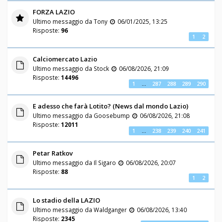
FORZA LAZIO
Ultimo messaggio da
Tony
06/01/2025, 13:25
Risposte:
96
1
2
Calciomercato Lazio
Ultimo messaggio da
Stock
06/08/2026, 21:09
Risposte:
14496
1
…
287
288
289
290
E adesso che farà Lotito? (News dal mondo Lazio)
Ultimo messaggio da
Goosebump
06/08/2026, 21:08
Risposte:
12011
1
…
238
239
240
241
Petar Ratkov
Ultimo messaggio da
Il Sigaro
06/08/2026, 20:07
Risposte:
88
1
2
Lo stadio della LAZIO
Ultimo messaggio da
Waldganger
06/08/2026, 13:40
Risposte:
2345