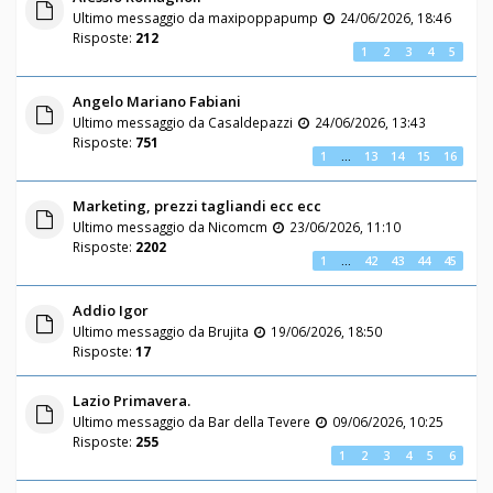
Ultimo messaggio da
maxipoppapump
24/06/2026, 18:46
Risposte:
212
1
2
3
4
5
Angelo Mariano Fabiani
Ultimo messaggio da
Casaldepazzi
24/06/2026, 13:43
Risposte:
751
1
…
13
14
15
16
Marketing, prezzi tagliandi ecc ecc
Ultimo messaggio da
Nicomcm
23/06/2026, 11:10
Risposte:
2202
1
…
42
43
44
45
Addio Igor
Ultimo messaggio da
Brujita
19/06/2026, 18:50
Risposte:
17
Lazio Primavera.
Ultimo messaggio da
Bar della Tevere
09/06/2026, 10:25
Risposte:
255
1
2
3
4
5
6