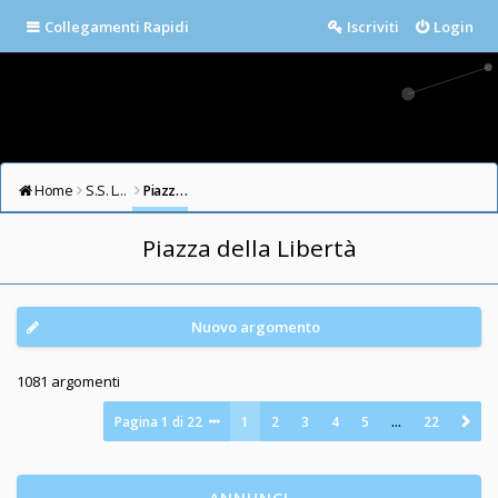
Collegamenti Rapidi
Iscriviti
Login
Home
S.S. LAZIO FORUM
Piazza della Libertà
Piazza della Libertà
Nuovo argomento
1081 argomenti
Pagina
1
di
22
1
2
3
4
5
…
22