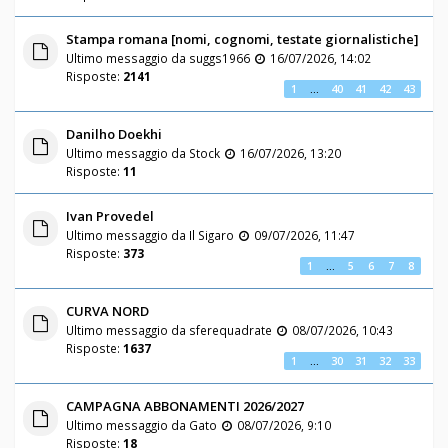
Stampa romana [nomi, cognomi, testate giornalistiche]
Ultimo messaggio da
suggs1966
16/07/2026, 14:02
Risposte:
2141
1
…
40
41
42
43
Danilho Doekhi
Ultimo messaggio da
Stock
16/07/2026, 13:20
Risposte:
11
Ivan Provedel
Ultimo messaggio da
Il Sigaro
09/07/2026, 11:47
Risposte:
373
1
…
5
6
7
8
CURVA NORD
Ultimo messaggio da
sferequadrate
08/07/2026, 10:43
Risposte:
1637
1
…
30
31
32
33
CAMPAGNA ABBONAMENTI 2026/2027
Ultimo messaggio da
Gato
08/07/2026, 9:10
Risposte:
18