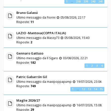
1
…
238
239
240
241
Bruno Galassi
Ultimo messaggio da
Fiorini
05/08/2026, 22:17
Risposte:
11
LAZIO -Mantova(COPPA ITALIA)
Ultimo messaggio da
Massy73
05/08/2026, 15:40
Risposte:
2
Gennaro Gattuso
Ultimo messaggio da
Il Sigaro
03/08/2026, 22:21
Risposte:
182
1
2
3
4
Patric Gabarrón Gil
Ultimo messaggio da
maxipoppapump
19/07/2026, 23:04
Risposte:
749
1
…
12
13
14
15
Maglie 2026/27
Ultimo messaggio da
maxipoppapump
16/07/2026, 15:08
Risposte:
29