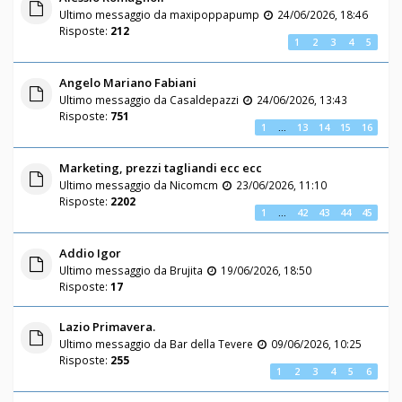
Ultimo messaggio da
maxipoppapump
24/06/2026, 18:46
Risposte:
212
1
2
3
4
5
Angelo Mariano Fabiani
Ultimo messaggio da
Casaldepazzi
24/06/2026, 13:43
Risposte:
751
1
…
13
14
15
16
Marketing, prezzi tagliandi ecc ecc
Ultimo messaggio da
Nicomcm
23/06/2026, 11:10
Risposte:
2202
1
…
42
43
44
45
Addio Igor
Ultimo messaggio da
Brujita
19/06/2026, 18:50
Risposte:
17
Lazio Primavera.
Ultimo messaggio da
Bar della Tevere
09/06/2026, 10:25
Risposte:
255
1
2
3
4
5
6