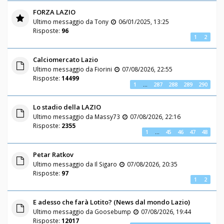
FORZA LAZIO
Ultimo messaggio da
Tony
06/01/2025, 13:25
Risposte:
96
1
2
Calciomercato Lazio
Ultimo messaggio da
Fiorini
07/08/2026, 22:55
Risposte:
14499
1
…
287
288
289
290
Lo stadio della LAZIO
Ultimo messaggio da
Massy73
07/08/2026, 22:16
Risposte:
2355
1
…
45
46
47
48
Petar Ratkov
Ultimo messaggio da
Il Sigaro
07/08/2026, 20:35
Risposte:
97
1
2
E adesso che farà Lotito? (News dal mondo Lazio)
Ultimo messaggio da
Goosebump
07/08/2026, 19:44
Risposte:
12017