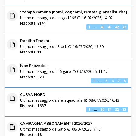
Stampa romana [nomi, cognomi, testate giornalistiche]
Ultimo messaggio da
suggs1966
16/07/2026, 14:02
Risposte:
2141
1
…
40
41
42
43
Danilho Doekhi
Ultimo messaggio da
Stock
16/07/2026, 13:20
Risposte:
11
Ivan Provedel
Ultimo messaggio da
Il Sigaro
09/07/2026, 11:47
Risposte:
373
1
…
5
6
7
8
CURVA NORD
Ultimo messaggio da
sferequadrate
08/07/2026, 10:43
Risposte:
1637
1
…
30
31
32
33
CAMPAGNA ABBONAMENTI 2026/2027
Ultimo messaggio da
Gato
08/07/2026, 9:10
Risposte:
18