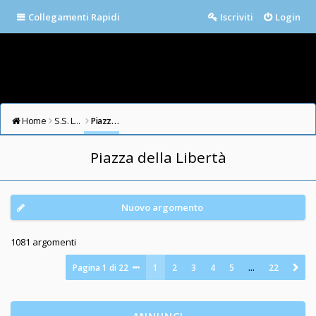
Collegamenti Rapidi
Iscriviti
Login
Home
S.S. LAZIO FORUM
Piazza della Libertà
Piazza della Libertà
Nuovo argomento
1081 argomenti
Pagina
1
di
22
1
2
3
4
5
…
22