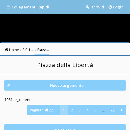
Collegamenti Rapidi
Iscriviti
Login
Home
S.S. LAZIO FORUM
Piazza della Libertà
Piazza della Libertà
Nuovo argomento
1081 argomenti
Pagina
1
di
22
1
2
3
4
5
…
22