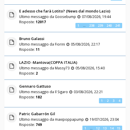
E adesso che farà Lotito? (News dal mondo Lazio)
Ultimo messaggio da
Goosebump
07/08/2026, 19:44
Risposte:
12017
1
…
238
239
240
241
Bruno Galassi
Ultimo messaggio da
Fiorini
05/08/2026, 22:17
Risposte:
11
LAZIO -Mantova(COPPA ITALIA)
Ultimo messaggio da
Massy73
05/08/2026, 15:40
Risposte:
2
Gennaro Gattuso
Ultimo messaggio da
Il Sigaro
03/08/2026, 22:21
Risposte:
182
1
2
3
4
Patric Gabarrón Gil
Ultimo messaggio da
maxipoppapump
19/07/2026, 23:04
Risposte:
749
1
…
12
13
14
15