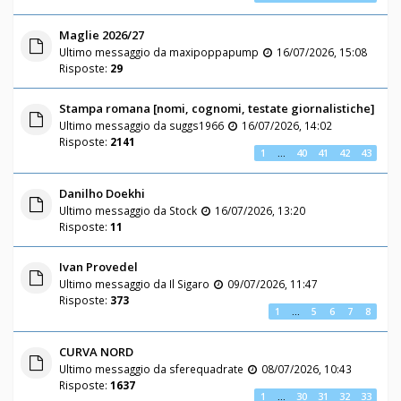
Maglie 2026/27
Ultimo messaggio da
maxipoppapump
16/07/2026, 15:08
Risposte:
29
Stampa romana [nomi, cognomi, testate giornalistiche]
Ultimo messaggio da
suggs1966
16/07/2026, 14:02
Risposte:
2141
1
…
40
41
42
43
Danilho Doekhi
Ultimo messaggio da
Stock
16/07/2026, 13:20
Risposte:
11
Ivan Provedel
Ultimo messaggio da
Il Sigaro
09/07/2026, 11:47
Risposte:
373
1
…
5
6
7
8
CURVA NORD
Ultimo messaggio da
sferequadrate
08/07/2026, 10:43
Risposte:
1637
1
…
30
31
32
33