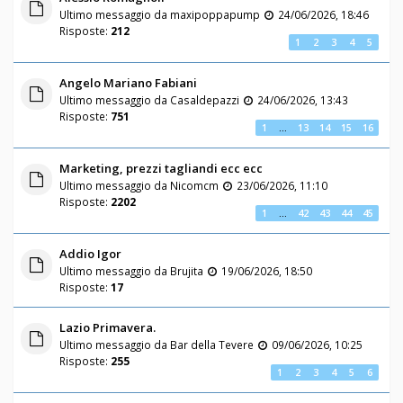
Ultimo messaggio da
maxipoppapump
24/06/2026, 18:46
Risposte:
212
1
2
3
4
5
Angelo Mariano Fabiani
Ultimo messaggio da
Casaldepazzi
24/06/2026, 13:43
Risposte:
751
1
…
13
14
15
16
Marketing, prezzi tagliandi ecc ecc
Ultimo messaggio da
Nicomcm
23/06/2026, 11:10
Risposte:
2202
1
…
42
43
44
45
Addio Igor
Ultimo messaggio da
Brujita
19/06/2026, 18:50
Risposte:
17
Lazio Primavera.
Ultimo messaggio da
Bar della Tevere
09/06/2026, 10:25
Risposte:
255
1
2
3
4
5
6