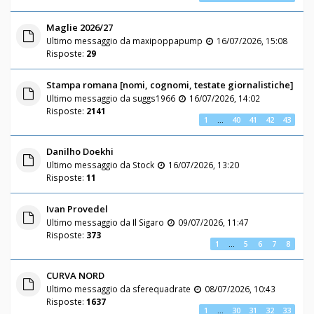
Maglie 2026/27
Ultimo messaggio da
maxipoppapump
16/07/2026, 15:08
Risposte:
29
Stampa romana [nomi, cognomi, testate giornalistiche]
Ultimo messaggio da
suggs1966
16/07/2026, 14:02
Risposte:
2141
1
…
40
41
42
43
Danilho Doekhi
Ultimo messaggio da
Stock
16/07/2026, 13:20
Risposte:
11
Ivan Provedel
Ultimo messaggio da
Il Sigaro
09/07/2026, 11:47
Risposte:
373
1
…
5
6
7
8
CURVA NORD
Ultimo messaggio da
sferequadrate
08/07/2026, 10:43
Risposte:
1637
1
…
30
31
32
33