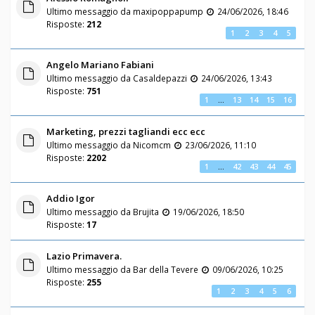
Ultimo messaggio da
maxipoppapump
24/06/2026, 18:46
Risposte:
212
1
2
3
4
5
Angelo Mariano Fabiani
Ultimo messaggio da
Casaldepazzi
24/06/2026, 13:43
Risposte:
751
1
…
13
14
15
16
Marketing, prezzi tagliandi ecc ecc
Ultimo messaggio da
Nicomcm
23/06/2026, 11:10
Risposte:
2202
1
…
42
43
44
45
Addio Igor
Ultimo messaggio da
Brujita
19/06/2026, 18:50
Risposte:
17
Lazio Primavera.
Ultimo messaggio da
Bar della Tevere
09/06/2026, 10:25
Risposte:
255
1
2
3
4
5
6