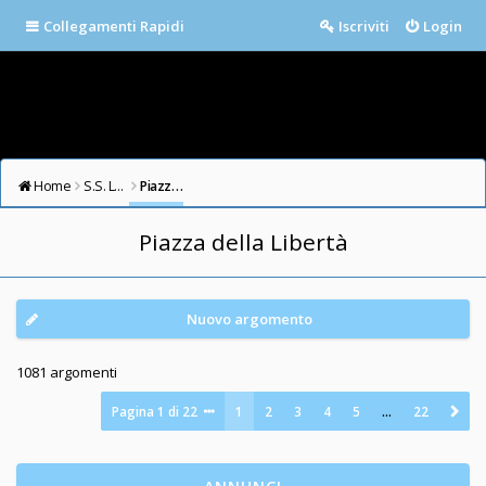
Collegamenti Rapidi
Iscriviti
Login
Home
S.S. LAZIO FORUM
Piazza della Libertà
Piazza della Libertà
Nuovo argomento
1081 argomenti
Pagina
1
di
22
1
2
3
4
5
…
22