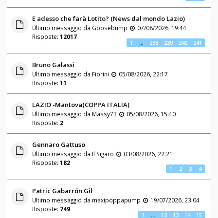
E adesso che farà Lotito? (News dal mondo Lazio)
Ultimo messaggio da
Goosebump
07/08/2026, 19:44
Risposte:
12017
1
…
238
239
240
241
Bruno Galassi
Ultimo messaggio da
Fiorini
05/08/2026, 22:17
Risposte:
11
LAZIO -Mantova(COPPA ITALIA)
Ultimo messaggio da
Massy73
05/08/2026, 15:40
Risposte:
2
Gennaro Gattuso
Ultimo messaggio da
Il Sigaro
03/08/2026, 22:21
Risposte:
182
1
2
3
4
Patric Gabarrón Gil
Ultimo messaggio da
maxipoppapump
19/07/2026, 23:04
Risposte:
749
1
…
12
13
14
15