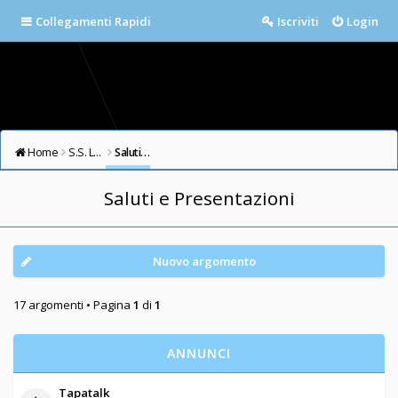
Collegamenti Rapidi
Iscriviti
Login
Home
S.S. LAZIO FORUM
Saluti e Presentazioni
Saluti e Presentazioni
Nuovo argomento
17 argomenti • Pagina
1
di
1
ANNUNCI
Tapatalk