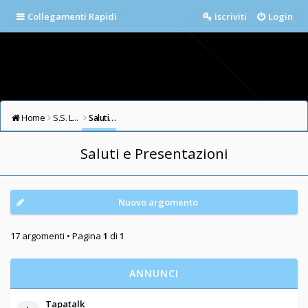
Collegamenti Rapidi
Iscriviti
Login
Home
S.S. LAZIO FORUM
Saluti e Presentazioni
Saluti e Presentazioni
Nuovo argomento
17 argomenti • Pagina
1
di
1
ANNUNCI
Tapatalk