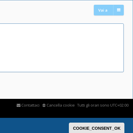
Vai a
Contattaci
Cancella cookie
Tutti gli orari sono
UTC+02:00
COOKIE_CONSENT_OK