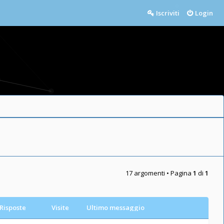
Iscriviti
Login
17 argomenti • Pagina
1
di
1
Risposte
Visite
Ultimo messaggio