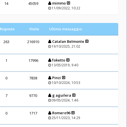
mimmo
14
45059
11/09/2022, 10:22
Risposte
Visite
Ultimo messaggio
Catalan Belmonte
263
216910
19/10/2025, 21:02
foketto
1
17996
13/05/2019, 9:40
Pinzi
0
7838
10/10/2024, 10:53
g aguilera
7
9770
09/05/2024, 1:46
Romero96
0
1717
25/11/2023, 14:29