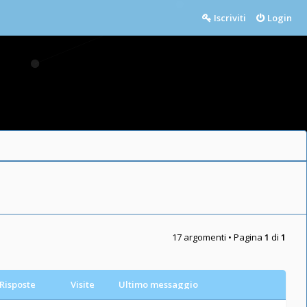
Iscriviti
Login
17 argomenti • Pagina
1
di
1
Risposte
Visite
Ultimo messaggio