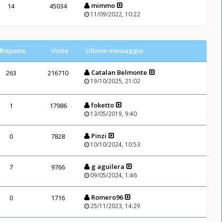
mimmo
14
45034
11/09/2022, 10:22
Risposte
Visite
Ultimo messaggio
Catalan Belmonte
263
216710
19/10/2025, 21:02
foketto
1
17986
13/05/2019, 9:40
Pinzi
0
7828
10/10/2024, 10:53
g aguilera
7
9766
09/05/2024, 1:46
Romero96
0
1716
25/11/2023, 14:29