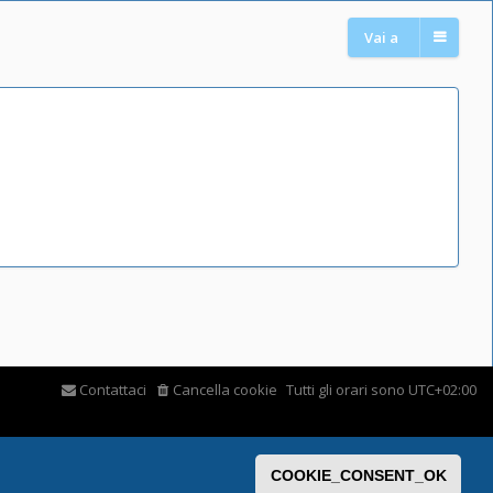
Vai a
Contattaci
Cancella cookie
Tutti gli orari sono
UTC+02:00
COOKIE_CONSENT_OK