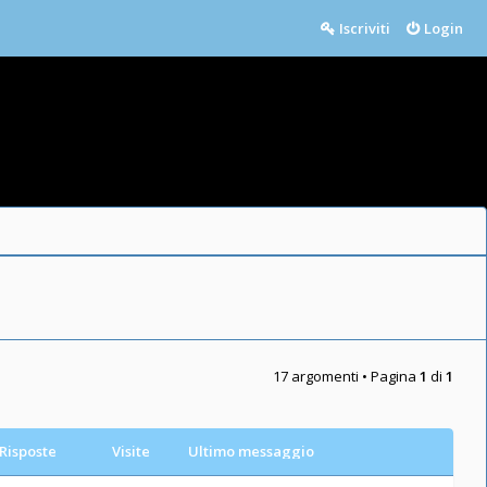
Iscriviti
Login
17 argomenti • Pagina
1
di
1
Risposte
Visite
Ultimo messaggio