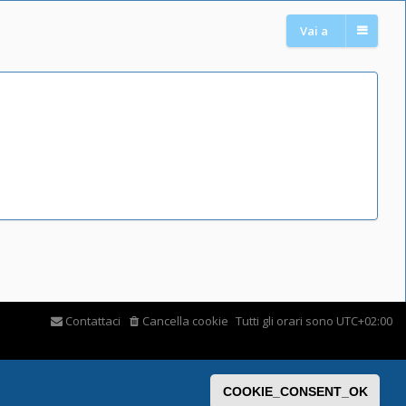
Vai a
Contattaci
Cancella cookie
Tutti gli orari sono
UTC+02:00
COOKIE_CONSENT_OK