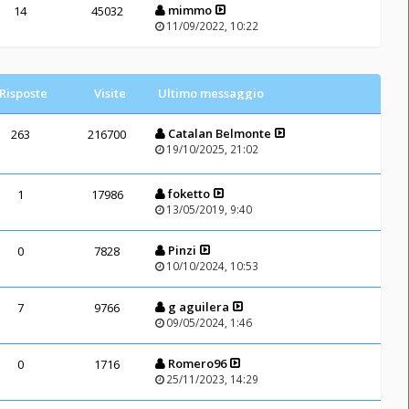
mimmo
14
45032
11/09/2022, 10:22
Risposte
Visite
Ultimo messaggio
Catalan Belmonte
263
216700
19/10/2025, 21:02
foketto
1
17986
13/05/2019, 9:40
Pinzi
0
7828
10/10/2024, 10:53
g aguilera
7
9766
09/05/2024, 1:46
Romero96
0
1716
25/11/2023, 14:29