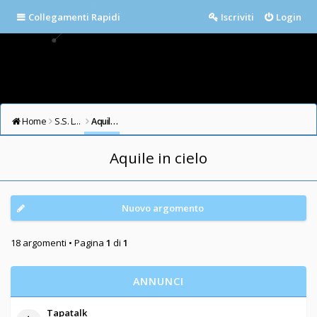
Collegamenti Rapidi
Iscriviti
Login
Home
S.S. LAZIO FORUM
Aquile in cielo
Aquile in cielo
Nuovo argomento
18 argomenti • Pagina
1
di
1
ANNUNCI
Tapatalk