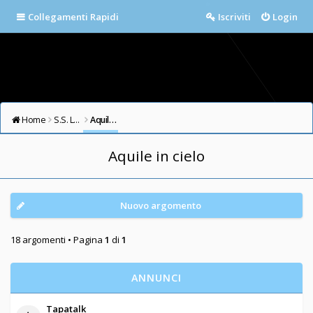
Collegamenti Rapidi
Iscriviti
Login
Home
S.S. LAZIO FORUM
Aquile in cielo
Aquile in cielo
Nuovo argomento
18 argomenti • Pagina
1
di
1
ANNUNCI
Tapatalk