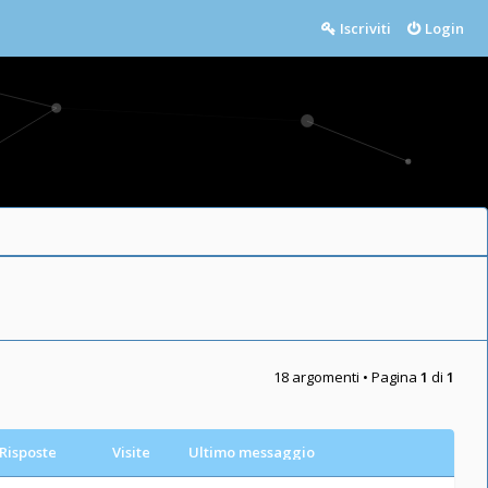
Iscriviti
Login
18 argomenti • Pagina
1
di
1
Risposte
Visite
Ultimo messaggio