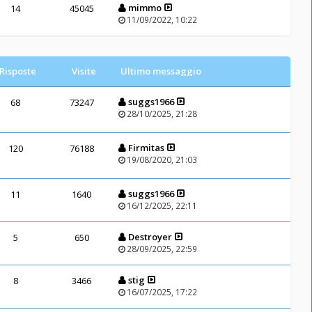
mimmo
14
45045
11/09/2022, 10:22
Risposte
Visite
Ultimo messaggio
suggs1966
68
73247
28/10/2025, 21:28
Firmitas
120
76188
19/08/2020, 21:03
suggs1966
11
1640
16/12/2025, 22:11
Destroyer
5
650
28/09/2025, 22:59
stig
8
3466
16/07/2025, 17:22