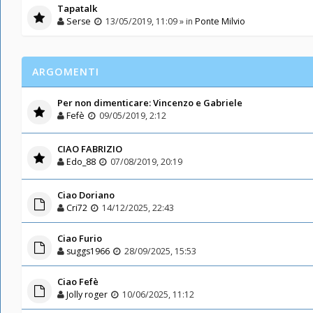
Tapatalk
Serse
13/05/2019, 11:09 » in
Ponte Milvio
ARGOMENTI
Per non dimenticare: Vincenzo e Gabriele
Fefè
09/05/2019, 2:12
CIAO FABRIZIO
Edo_88
07/08/2019, 20:19
Ciao Doriano
Cri72
14/12/2025, 22:43
Ciao Furio
suggs1966
28/09/2025, 15:53
Ciao Fefè
Jolly roger
10/06/2025, 11:12