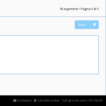
18 argomenti • Pagina
1
di
1
Vai a
Contattaci
Cancella cookie
Tutti gli orari sono
UTC+02:00