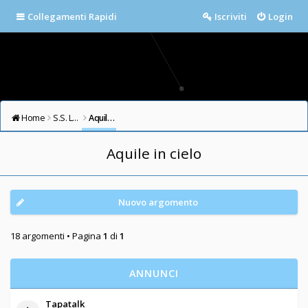
Collegamenti Rapidi
Iscriviti
Login
Home
S.S. LAZIO FORUM
Aquile in cielo
Aquile in cielo
Nuovo argomento
18 argomenti • Pagina
1
di
1
ANNUNCI
Tapatalk