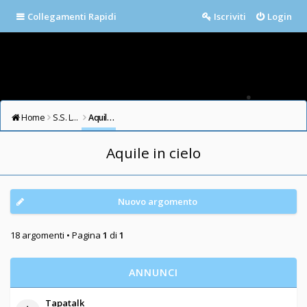
Collegamenti Rapidi
Iscriviti
Login
Home
S.S. LAZIO FORUM
Aquile in cielo
Aquile in cielo
Nuovo argomento
18 argomenti • Pagina
1
di
1
ANNUNCI
Tapatalk