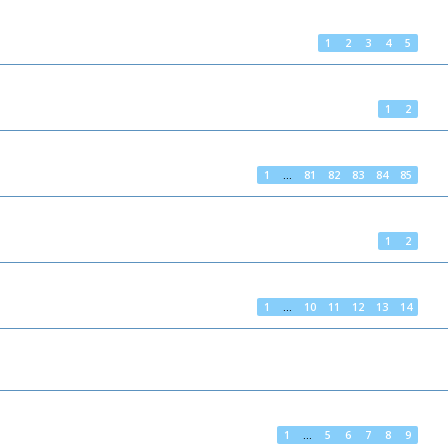
1
2
3
4
5
1
2
1
…
81
82
83
84
85
1
2
1
…
10
11
12
13
14
1
…
5
6
7
8
9