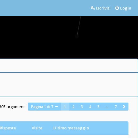
Iscriviti
Login
305 argomenti
Pagina
1
di
7
1
2
3
4
5
…
7
Risposte
Visite
Ultimo messaggio