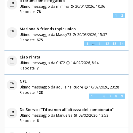
Il forum come sfogatoio
Ultimo messaggio da
mimmo
20/04/2026, 10:36
Risposte:
78
1
2
Marione & friends topic unico
Ultimo messaggio da
Massy73
20/03/2026, 15:37
Risposte:
675
1
…
11
12
13
14
Ciao Pirata
Ultimo messaggio da
Cri72
14/02/2026, 8:14
Risposte:
7
NFL
Ultimo messaggio da
aquila nel cuore
10/02/2026, 23:28
Risposte:
428
1
…
6
7
8
9
De Siervo : "Tifosi non all'altezza del campionato"
Ultimo messaggio da
Manuel89
08/02/2026, 13:53
Risposte:
6