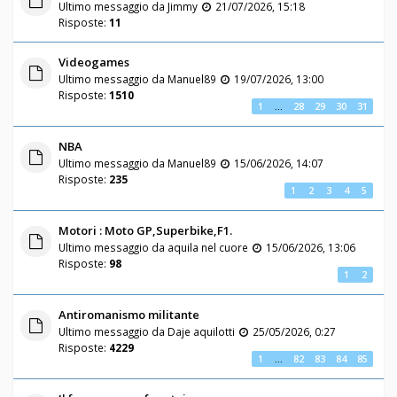
Ultimo messaggio da
Jimmy
21/07/2026, 15:18
Risposte:
11
Videogames
Ultimo messaggio da
Manuel89
19/07/2026, 13:00
Risposte:
1510
1
…
28
29
30
31
NBA
Ultimo messaggio da
Manuel89
15/06/2026, 14:07
Risposte:
235
1
2
3
4
5
Motori : Moto GP,Superbike,F1.
Ultimo messaggio da
aquila nel cuore
15/06/2026, 13:06
Risposte:
98
1
2
Antiromanismo militante
Ultimo messaggio da
Daje aquilotti
25/05/2026, 0:27
Risposte:
4229
1
…
82
83
84
85