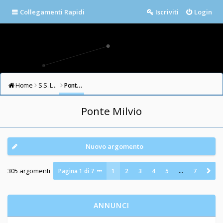
Collegamenti Rapidi
Iscriviti
Login
Home
S.S. LAZIO FORUM
Ponte Milvio
Ponte Milvio
Nuovo argomento
305 argomenti
Pagina
1
di
7
1
2
3
4
5
…
7
ANNUNCI