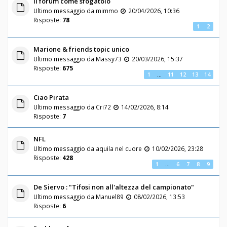
Il forum come sfogatoio
Ultimo messaggio da
mimmo
20/04/2026, 10:36
Risposte:
78
1
2
Marione & friends topic unico
Ultimo messaggio da
Massy73
20/03/2026, 15:37
Risposte:
675
1
…
11
12
13
14
Ciao Pirata
Ultimo messaggio da
Cri72
14/02/2026, 8:14
Risposte:
7
NFL
Ultimo messaggio da
aquila nel cuore
10/02/2026, 23:28
Risposte:
428
1
…
6
7
8
9
De Siervo : "Tifosi non all'altezza del campionato"
Ultimo messaggio da
Manuel89
08/02/2026, 13:53
Risposte:
6