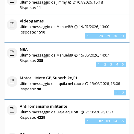
Ultimo messaggio da
Jimmy
21/07/2026, 15:18
Risposte:
11
Videogames
Ultimo messaggio da
Manuel89
19/07/2026, 13:00
Risposte:
1510
1
…
28
29
30
31
NBA
Ultimo messaggio da
Manuel89
15/06/2026, 14:07
Risposte:
235
1
2
3
4
5
Motori : Moto GP,Superbike,F1.
Ultimo messaggio da
aquila nel cuore
15/06/2026, 13:06
Risposte:
98
1
2
Antiromanismo militante
Ultimo messaggio da
Daje aquilotti
25/05/2026, 0:27
Risposte:
4229
1
…
82
83
84
85