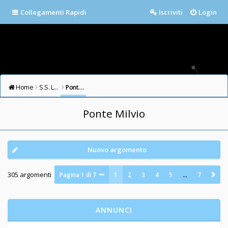
Collegamenti Rapidi
Iscriviti
Login
Home
S.S. LAZIO FORUM
Ponte Milvio
Ponte Milvio
Nuovo argomento
305 argomenti
Pagina
1
di
7
1
2
3
4
5
…
7
ANNUNCI