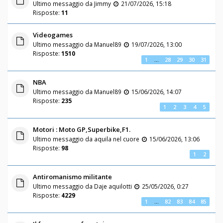
Ultimo messaggio da
Jimmy
21/07/2026, 15:18
Risposte:
11
Videogames
Ultimo messaggio da
Manuel89
19/07/2026, 13:00
Risposte:
1510
1
…
28
29
30
31
NBA
Ultimo messaggio da
Manuel89
15/06/2026, 14:07
Risposte:
235
1
2
3
4
5
Motori : Moto GP,Superbike,F1.
Ultimo messaggio da
aquila nel cuore
15/06/2026, 13:06
Risposte:
98
1
2
Antiromanismo militante
Ultimo messaggio da
Daje aquilotti
25/05/2026, 0:27
Risposte:
4229
1
…
82
83
84
85