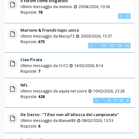
Il forum come sfogatoio
Ultimo messaggio da
mimmo
20/04/2026, 10:36
Risposte:
78
1
2
Marione & friends topic unico
Ultimo messaggio da
Massy73
20/03/2026, 15:37
Risposte:
675
1
…
11
12
13
14
Ciao Pirata
Ultimo messaggio da
Cri72
14/02/2026, 8:14
Risposte:
7
NFL
Ultimo messaggio da
aquila nel cuore
10/02/2026, 23:28
Risposte:
428
1
…
6
7
8
9
De Siervo : "Tifosi non all'altezza del campionato"
Ultimo messaggio da
Manuel89
08/02/2026, 13:53
Risposte:
6