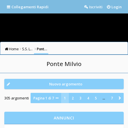
Collegamenti Rapidi
Iscriviti
Login
Home
S.S. LAZIO FORUM
Ponte Milvio
Ponte Milvio
Nuovo argomento
305 argomenti
Pagina
1
di
7
1
2
3
4
5
…
7
ANNUNCI