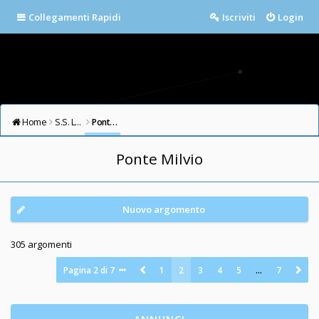
Collegamenti Rapidi
Iscriviti
Login
Home
S.S. LAZIO FORUM
Ponte Milvio
Ponte Milvio
Nuovo argomento
305 argomenti
Pagina
2
di
7
1
2
3
4
5
…
7