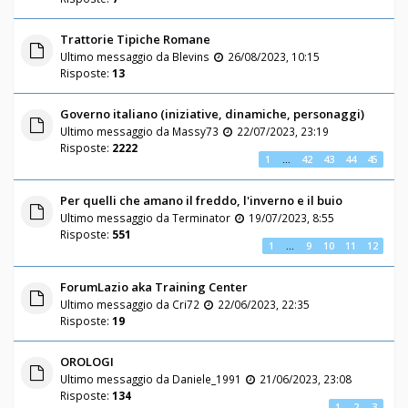
Trattorie Tipiche Romane
Ultimo messaggio da
Blevins
26/08/2023, 10:15
Risposte:
13
Governo italiano (iniziative, dinamiche, personaggi)
Ultimo messaggio da
Massy73
22/07/2023, 23:19
Risposte:
2222
1
…
42
43
44
45
Per quelli che amano il freddo, l'inverno e il buio
Ultimo messaggio da
Terminator
19/07/2023, 8:55
Risposte:
551
1
…
9
10
11
12
ForumLazio aka Training Center
Ultimo messaggio da
Cri72
22/06/2023, 22:35
Risposte:
19
OROLOGI
Ultimo messaggio da
Daniele_1991
21/06/2023, 23:08
Risposte:
134
1
2
3