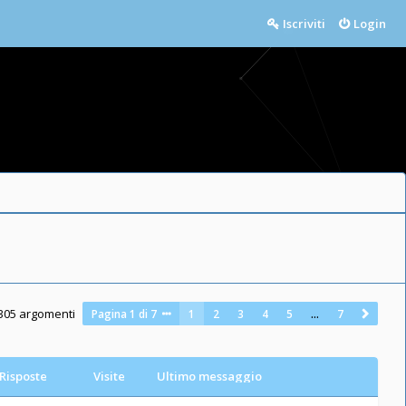
Iscriviti
Login
305 argomenti
Pagina
1
di
7
1
2
3
4
5
…
7
Risposte
Visite
Ultimo messaggio