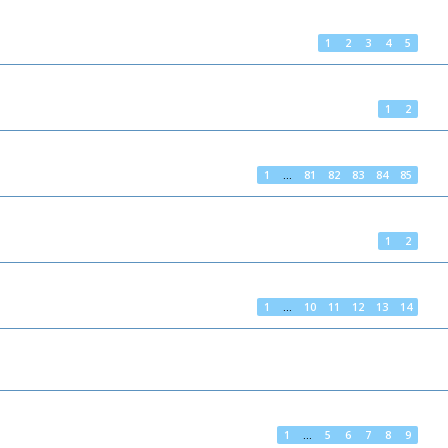
1
2
3
4
5
1
2
1
…
81
82
83
84
85
1
2
1
…
10
11
12
13
14
1
…
5
6
7
8
9