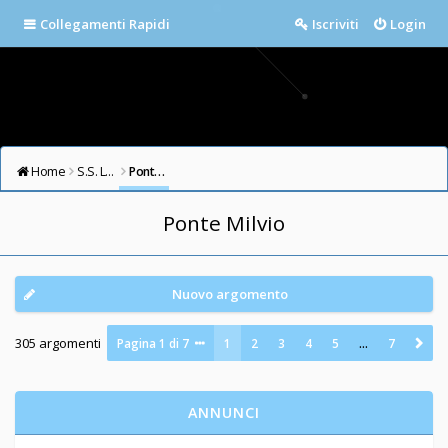
Collegamenti Rapidi
Iscriviti
Login
Home
S.S. LAZIO FORUM
Ponte Milvio
Ponte Milvio
Nuovo argomento
305 argomenti
Pagina
1
di
7
1
2
3
4
5
…
7
ANNUNCI