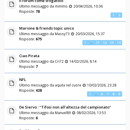
Il forum come sfogatoio
Ultimo messaggio da
mimmo
20/04/2026, 10:36
Risposte:
78
1
2
Marione & friends topic unico
Ultimo messaggio da
Massy73
20/03/2026, 15:37
Risposte:
675
1
…
11
12
13
14
Ciao Pirata
Ultimo messaggio da
Cri72
14/02/2026, 8:14
Risposte:
7
NFL
Ultimo messaggio da
aquila nel cuore
10/02/2026, 23:28
Risposte:
428
1
…
6
7
8
9
De Siervo : "Tifosi non all'altezza del campionato"
Ultimo messaggio da
Manuel89
08/02/2026, 13:53
Risposte:
6