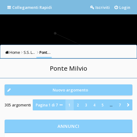
Collegamenti Rapidi
Iscriviti
Login
Home
S.S. LAZIO FORUM
Ponte Milvio
Ponte Milvio
Nuovo argomento
305 argomenti
Pagina
1
di
7
1
2
3
4
5
…
7
ANNUNCI