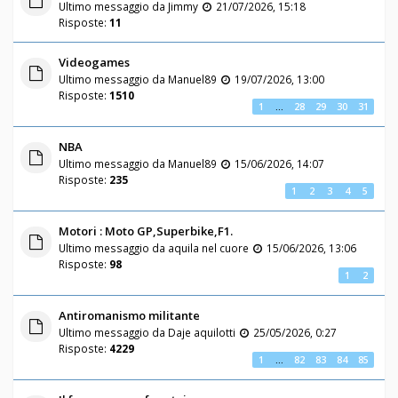
Ultimo messaggio da
Jimmy
21/07/2026, 15:18
Risposte:
11
Videogames
Ultimo messaggio da
Manuel89
19/07/2026, 13:00
Risposte:
1510
1
…
28
29
30
31
NBA
Ultimo messaggio da
Manuel89
15/06/2026, 14:07
Risposte:
235
1
2
3
4
5
Motori : Moto GP,Superbike,F1.
Ultimo messaggio da
aquila nel cuore
15/06/2026, 13:06
Risposte:
98
1
2
Antiromanismo militante
Ultimo messaggio da
Daje aquilotti
25/05/2026, 0:27
Risposte:
4229
1
…
82
83
84
85