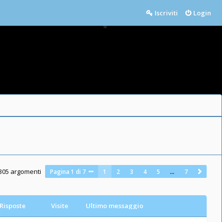
Iscriviti
Login
305 argomenti
Pagina
1
di
7
1
2
3
4
5
…
7
Risposte
Visite
Ultimo messaggio