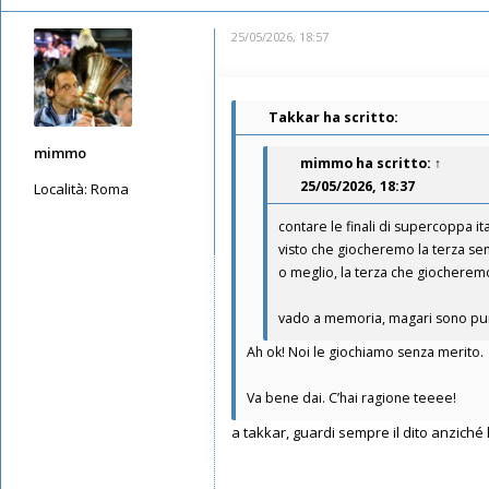
25/05/2026, 18:57
Takkar ha scritto:
mimmo
mimmo
ha scritto:
↑
25/05/2026, 18:37
Località:
Roma
Messaggi: 5650
contare le finali di supercoppa ita
Iscritto il:
13/05/2019, 1:30
visto che giocheremo la terza senz
o meglio, la terza che giocheremo
vado a memoria, magari sono pur
Ah ok! Noi le giochiamo senza merito.
Va bene dai. C’hai ragione teeee!
a takkar, guardi sempre il dito anziché 