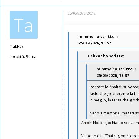
25/05/2026, 20:12
Ta
mimmo
ha scritto:
↑
25/05/2026, 18:57
Takkar
Takkar ha scritto:
Località:
Roma
Messaggi: 10602
mimmo
ha scritto:
↑
Iscritto il:
17/05/2019, 22:39
25/05/2026, 18:37
contare le finali di superco
visto che giocheremo la ter
o meglio, la terza che gio
vado a memoria, magari so
Ah ok! Noi le giochiamo senza m
Va bene dai. C’hai ragione teee