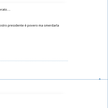
perato….
l nostro presidente è povero ma smerdarla