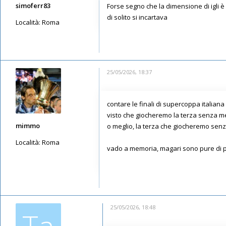
simoferr83
Forse segno che la dimensione di igli è
di solito si incartava
Località:
Roma
Messaggi: 2656
Iscritto il:
12/05/2019, 7:32
25/05/2026, 18:37
contare le finali di supercoppa italiana 
visto che giocheremo la terza senza mer
mimmo
o meglio, la terza che giocheremo senz
Località:
Roma
vado a memoria, magari sono pure di 
Messaggi: 5650
Iscritto il:
13/05/2019, 1:30
25/05/2026, 18:48