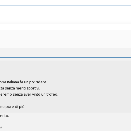
ppa italiana fa un po' ridere.
za senza meriti sportivi.
cheremo senza aver vinto un trofeo.
no pure di più
erito.
e!