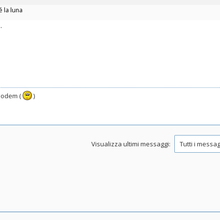
é la luna
.
 modem (
)
Visualizza ultimi messaggi: