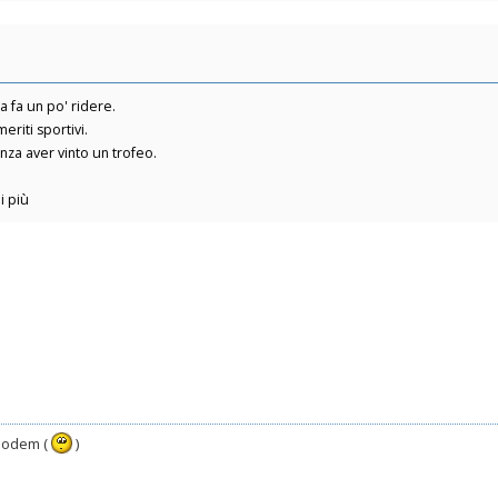
a fa un po' ridere.
riti sportivi.
nza aver vinto un trofeo.
i più
 modem (
)