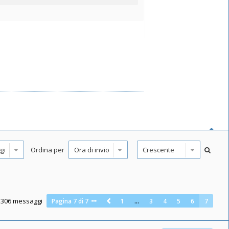
Ordina per
306 messaggi
Pagina
7
di
7
1
…
3
4
5
6
7