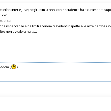
te Milan Inter e Juve) negli ultimi 3 anni con 2 scudetti ti ha sicuramente su
nali?
, si sa.
ne impeccabile e ha limiti economici evidenti rispetto alle altre perchè i
ltre non avvalora nulla…
 modem (
)