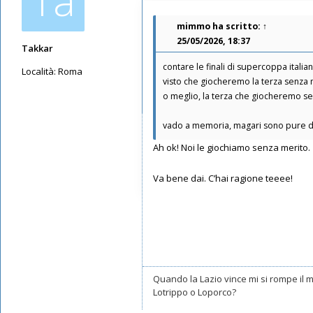
Ta
mimmo
ha scritto:
↑
25/05/2026, 18:37
Takkar
contare le finali di supercoppa italian
Località:
Roma
visto che giocheremo la terza senza me
Messaggi: 10602
o meglio, la terza che giocheremo se
Iscritto il:
17/05/2019, 22:39
vado a memoria, magari sono pure d
Ah ok! Noi le giochiamo senza merito.
Va bene dai. C’hai ragione teeee!
Quando la Lazio vince mi si rompe il
Lotrippo o Loporco?