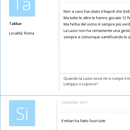
Ta
Non a caso hai citato il Napoli che (tol
Ma tutte le altre le hanno giocate 12 fi
Takkar
Ma l’erba del vicino è sempre più verde
La Lazio non ha certamente una gestio
Località:
Roma
sempre e comunque santificando le a
Messaggi: 10602
Iscritto il:
17/05/2019, 22:39
Quando la Lazio vince mi si rompe il
Lotrippo o Loporco?
25/05/2026, 18:37
Si
Il milan ha fatto fuori tutti