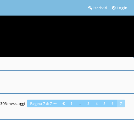
Iscriviti
Login
306 messaggi
Pagina
7
di
7
1
…
3
4
5
6
7