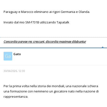
Paraguay e Marocco eliminano ai rigori Germania e Olanda.
Inviato dal mio SM-F731B utilizzando Tapatalk
Concordia parvae res crescunt, discordia maximae dilabuntur
Gato
Ga
30/06/2026, 12:30
Per la prima volta nella storia dei mondiali, una nazionale schiera
una formazione con nemmeno un giocatore nato nella nazione di
rappresentanza.