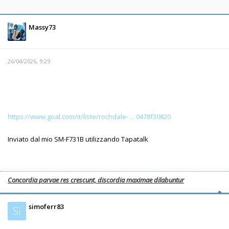
Massy73
26/04/2026, 9:29
https://www.goal.com/it/liste/rochdale- ... 0478f30820
Inviato dal mio SM-F731B utilizzando Tapatalk
Concordia parvae res crescunt, discordia maximae dilabuntur
simoferr83
Si