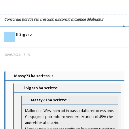
Concordia parvae res crescunt, discordia maximae dilabuntur
Il Sigaro
Il
18/05/2026, 13:49
Massy73
ha scritto:
↑
Il Sigaro ha scritto:
Massy73
ha scritto:
↑
Mallorca e West ham ad in passo dalla retrocessione.
Gli spagnoli potrebbero vendere Muriqi col 45% che
andrebbe alla Lazio.
Mandas nom ho ancora capito se lo devono riscattare