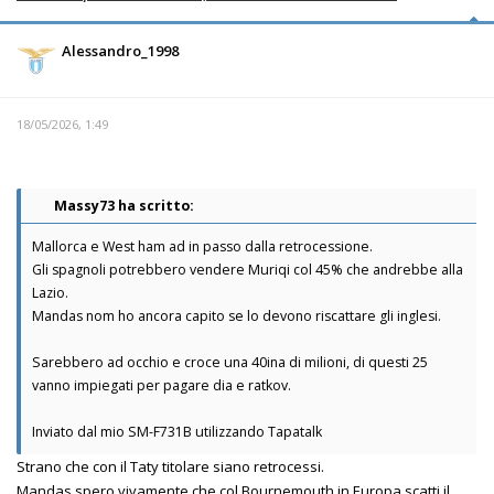
Alessandro_1998
18/05/2026, 1:49
Massy73 ha scritto:
Mallorca e West ham ad in passo dalla retrocessione.
Gli spagnoli potrebbero vendere Muriqi col 45% che andrebbe alla
Lazio.
Mandas nom ho ancora capito se lo devono riscattare gli inglesi.
Sarebbero ad occhio e croce una 40ina di milioni, di questi 25
vanno impiegati per pagare dia e ratkov.
Inviato dal mio SM-F731B utilizzando Tapatalk
Strano che con il Taty titolare siano retrocessi.
Mandas spero vivamente che col Bournemouth in Europa scatti il