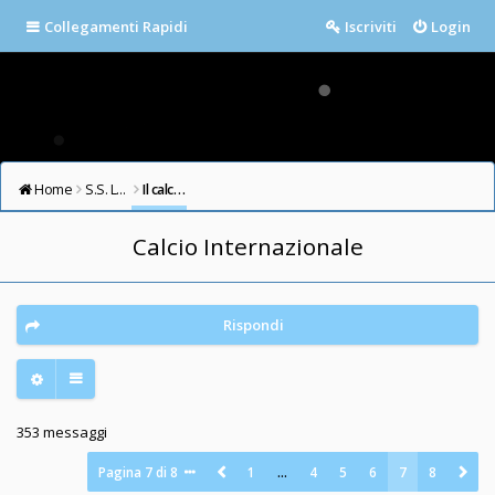
Collegamenti Rapidi
Iscriviti
Login
Home
S.S. LAZIO FORUM
Il calcio in testa
Calcio Internazionale
Rispondi
353 messaggi
Pagina
7
di
8
1
…
4
5
6
7
8