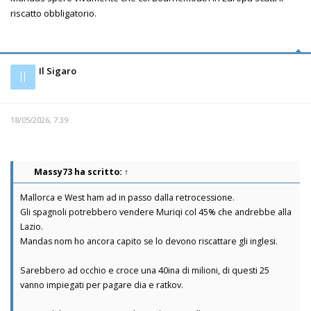
riscatto obbligatorio.
Il Sigaro
Il
18/05/2026, 7:39
Massy73
ha scritto:
↑
Mallorca e West ham ad in passo dalla retrocessione.
Gli spagnoli potrebbero vendere Muriqi col 45% che andrebbe alla
Lazio.
Mandas nom ho ancora capito se lo devono riscattare gli inglesi.
Sarebbero ad occhio e croce una 40ina di milioni, di questi 25
vanno impiegati per pagare dia e ratkov.