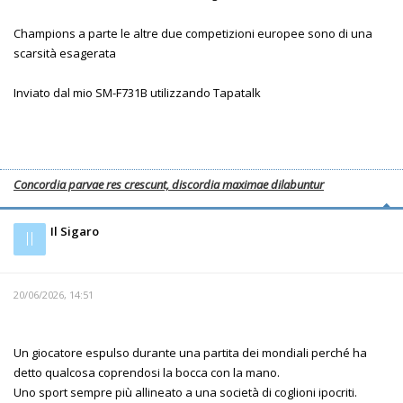
Champions a parte le altre due competizioni europee sono di una
scarsità esagerata
Inviato dal mio SM-F731B utilizzando Tapatalk
Concordia parvae res crescunt, discordia maximae dilabuntur
Il Sigaro
Il
20/06/2026, 14:51
Un giocatore espulso durante una partita dei mondiali perché ha
detto qualcosa coprendosi la bocca con la mano.
Uno sport sempre più allineato a una società di coglioni ipocriti.