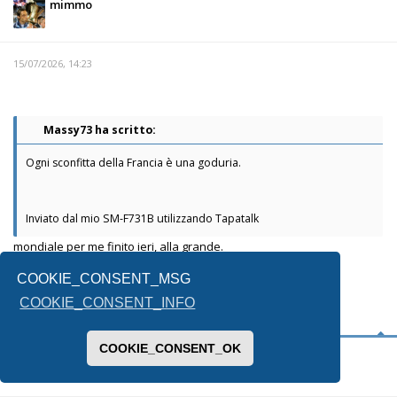
mimmo
15/07/2026, 14:23
Massy73 ha scritto:
Ogni sconfitta della Francia è una goduria.
Inviato dal mio SM-F731B utilizzando Tapatalk
mondiale per me finito ieri, alla grande.
ora il bis dell'argentina sarebbe solo la ciliegina
COOKIE_CONSENT_MSG
sulla torta.
COOKIE_CONSENT_INFO
COOKIE_CONSENT_OK
sciarpetta