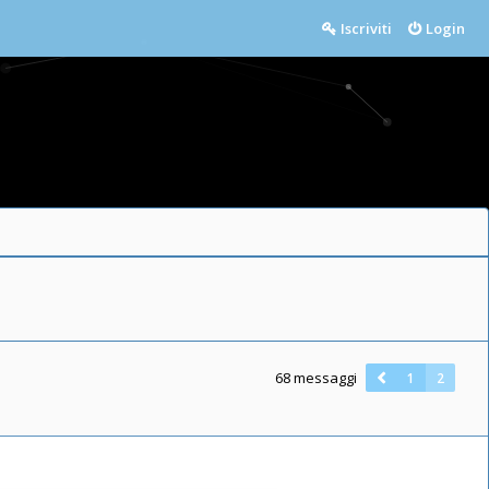
Iscriviti
Login
68 messaggi
1
2