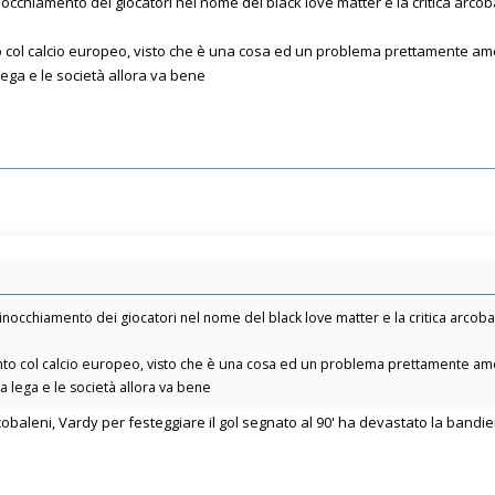
nginocchiamento dei giocatori nel nome del black love matter e la critica arc
 col calcio europeo, visto che è una cosa ed un problema prettamente ame
lega e le società allora va bene
’inginocchiamento dei giocatori nel nome del black love matter e la critica arco
nto col calcio europeo, visto che è una cosa ed un problema prettamente ame
a lega e le società allora va bene
rcobaleni, Vardy per festeggiare il gol segnato al 90' ha devastato la bandi