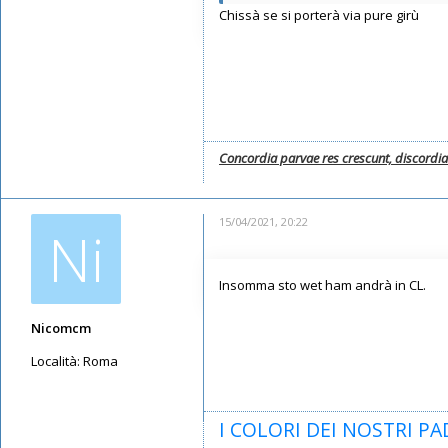
Chissà se si porterà via pure girù
Messaggi: 12578
Iscritto il:
11/05/2019, 22:28
Concordia parvae res crescunt, discordi
15/04/2021, 20:22
Ni
Insomma sto wet ham andrà in CL.
Nicomcm
Località:
Roma
Messaggi: 3796
Iscritto il:
12/05/2019, 23:10
I COLORI DEI NOSTRI PAD