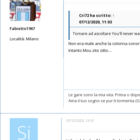
Cri72
ha scritto:
↑
07/12/2020, 11:03
Fabietto1967
Tornare ad ascoltare You'll never walk
Località:
Milano
Non era male anche la colonna sonor
Messaggi: 2100
Intanto Mou zito zitto....
Iscritto il:
11/05/2019, 22:12
Le gare sono la mia vita. Prima o dop
Ama il tuo sogno se pur ti tormenta (G
07/12/2020, 13:01
Si