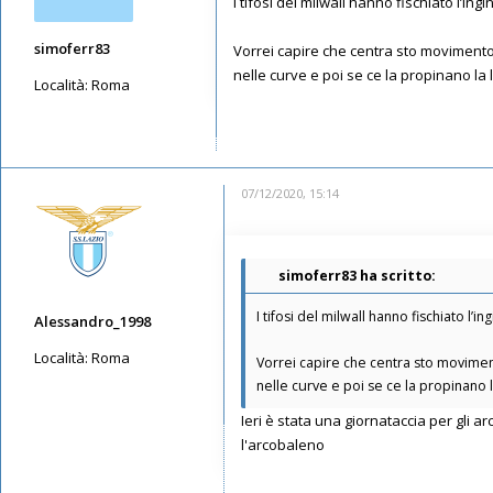
I tifosi del milwall hanno fischiato l’i
simoferr83
Vorrei capire che centra sto movimento
nelle curve e poi se ce la propinano la 
Località:
Roma
Messaggi: 2656
Iscritto il:
12/05/2019, 7:32
07/12/2020, 15:14
simoferr83 ha scritto:
I tifosi del milwall hanno fischiato l
Alessandro_1998
Località:
Roma
Vorrei capire che centra sto movime
nelle curve e poi se ce la propinano l
Messaggi: 1544
Iscritto il:
11/05/2019, 21:38
Ieri è stata una giornataccia per gli a
l'arcobaleno