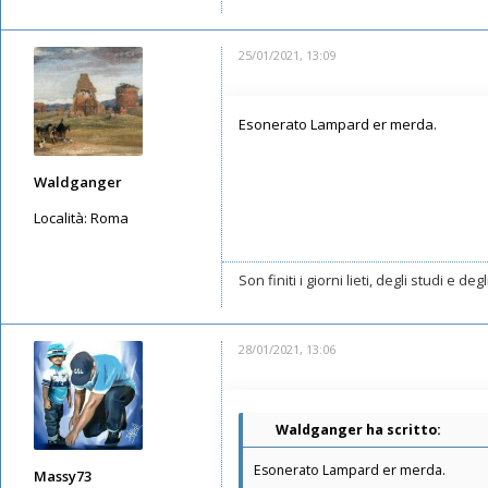
25/01/2021, 13:09
Esonerato Lampard er merda.
Waldganger
Località:
Roma
Messaggi: 2752
Iscritto il:
11/05/2019, 21:37
Son finiti i giorni lieti, degli studi e d
28/01/2021, 13:06
Waldganger ha scritto:
Esonerato Lampard er merda.
Massy73