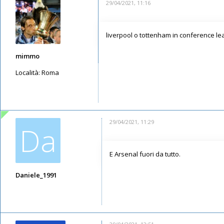
29/04/2021, 11:16
liverpool o tottenham in conference lea
mimmo
Località:
Roma
Messaggi: 5649
Iscritto il:
13/05/2019, 1:30
29/04/2021, 11:29
Da
E Arsenal fuori da tutto.
Daniele_1991
Messaggi: 5947
Iscritto il:
11/05/2019, 21:52