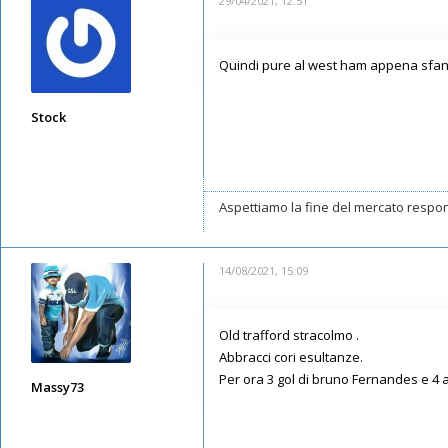
29/04/2021, 12:51
Quindi pure al west ham appena sfancu
Stock
Messaggi: 7372
Iscritto il:
11/05/2019, 22:29
Aspettiamo la fine del mercato respon
14/08/2021, 15:09
Old trafford stracolmo .
Abbracci cori esultanze.
Per ora 3 gol di bruno Fernandes e 4 as
Massy73
Messaggi: 12578
Iscritto il:
11/05/2019, 22:28