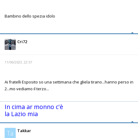
Bambino dello spezia idolo
Cri72
11/06/2023, 22:57
Ai fratelli Esposito so una settimana che gliela tirano...hanno perso in
2...mo vediamo il terzo...
In cima ar monno c'è
la Lazio mia
Takkar
Ta