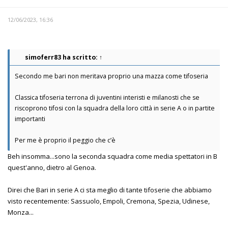
12/06/2023, 16:36
simoferr83
ha scritto:
↑
Secondo me bari non meritava proprio una mazza come tifoseria
Classica tifoseria terrona di juventini interisti e milanosti che se
riscoprono tifosi con la squadra della loro città in serie A o in partite
importanti
Per me è proprio il peggio che c’è
Beh insomma...sono la seconda squadra come media spettatori in B
quest'anno, dietro al Genoa.
Direi che Bari in serie A ci sta meglio di tante tifoserie che abbiamo
visto recentemente: Sassuolo, Empoli, Cremona, Spezia, Udinese,
Monza...