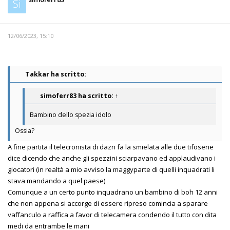
Si
12/06/2023, 15:10
Takkar ha scritto:
simoferr83
ha scritto:
↑
Bambino dello spezia idolo
Ossia?
A fine partita il telecronista di dazn fa la smielata alle due tifoserie
dice dicendo che anche gli spezzini sciarpavano ed applaudivano i
giocatori (in realtà a mio avviso la maggyparte di quelli inquadrati li
stava mandando a quel paese)
Comunque a un certo punto inquadrano un bambino di boh 12 anni
che non appena si accorge di essere ripreso comincia a sparare
vaffanculo a raffica a favor di telecamera condendo il tutto con dita
medi da entrambe le mani