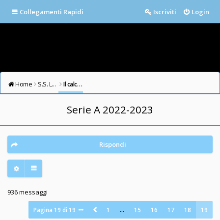
Collegamenti Rapidi
Iscriviti
Login
Home
S.S. LAZIO FORUM
Il calcio in testa
Serie A 2022-2023
Rispondi
936 messaggi
Pagina
19
di
19
1
…
15
16
17
18
19