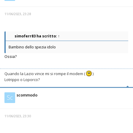
11/06/2023, 23:28
simoferr83
ha scritto:
↑
Bambino dello spezia idolo
Ossia?
Quando la Lazio vince mi si rompe il modem (
)
Lotrippo o Loporco?
scommodo
Sc
11/06/2023, 23:30