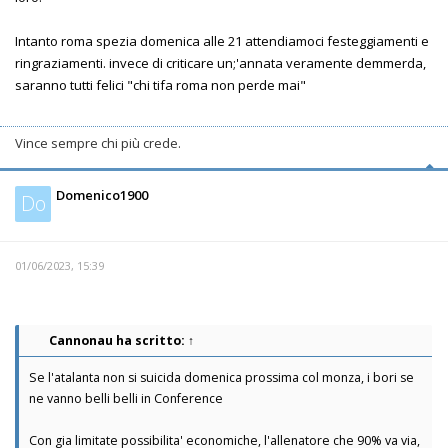
Intanto roma spezia domenica alle 21 attendiamoci festeggiamenti e
ringraziamenti. invece di criticare un;'annata veramente demmerda,
saranno tutti felici "chi tifa roma non perde mai"
Vince sempre chi più crede.
Domenico1900
Do
01/06/2023, 15:39
Cannonau
ha scritto:
↑
Se l'atalanta non si suicida domenica prossima col monza, i bori se
ne vanno belli belli in Conference
Con gia limitate possibilita' economiche, l'allenatore che 90% va via,