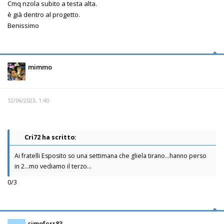
Cmq nzola subito a testa alta.
è già dentro al progetto.
Benissimo
mimmo
12/06/2023, 1:40
Cri72 ha scritto:
Ai fratelli Esposito so una settimana che gliela tirano...hanno perso
in 2...mo vediamo il terzo...
0/3
simoferr83