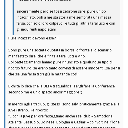
sinceramente però se fossi zebrone sarei pure un po
incacchiato, boh a me sta storia m'è sembrata una mezza
farsa, con solo loro colpevoli e tutti gli altri a tarallucci e con
gli inquirenti napoletani
Pure incazzati devono esse? :)
Sono pure una società quotata in borsa, difronte allo scenario
manifestato direi che è finita a tarallucci e vino.
Col patteggiamento hanno pure rinunciato a qualunque tipo di
ricorso futuro, se erano tanto convinti di essere innocenti...se pensi
che sia una farsa ti tiri giù le mutande così?
E chi te lo dice che la UEFA ti squalifica? Fargli fare la Conference
secondo me è un dispetto ancor maggiore :)
In merito agli altri club, gli stessi, sono salvi praticamente grazie alla
Juve (strano...) e riporto:
"E con la Juve per ora festeggiano anche i sei club – Sampdoria,
Atalanta, Sassuolo, Udinese, Bologna e Cagliari – coinvolti nel filone