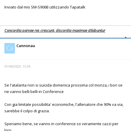
Inviato dal mio SM-S906B utilizzando Tapatalk
Concordia parvae res crescunt, discordia maximae dilabuntur
Cannonau
Ca
01/06/2023, 15:36
Se l'atalanta non si suicida domenica prossima col monza, i bori se
ne vanno belli belli in Conference
Con gia limitate possibilita' economiche, l'allenatore che 90% va via,
sarebbe il colpo di grazia.
Speriamo bene, se vanno in conference so veramente cazzi per
loro.