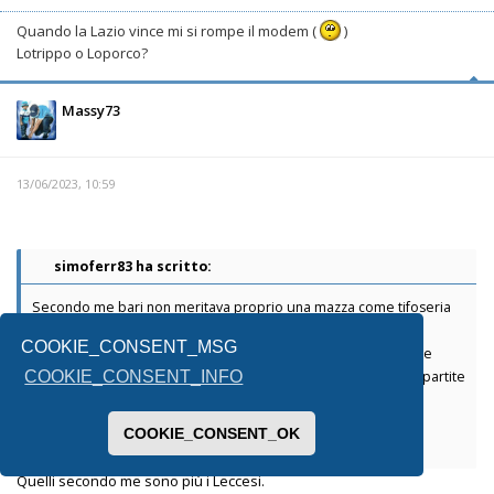
Quando la Lazio vince mi si rompe il modem (
)
Lotrippo o Loporco?
Massy73
13/06/2023, 10:59
simoferr83 ha scritto:
Secondo me bari non meritava proprio una mazza come tifoseria
COOKIE_CONSENT_MSG
Classica tifoseria terrona di juventini interisti e milanosti che se
riscoprono tifosi con la squadra della loro città in serie A o in partite
COOKIE_CONSENT_INFO
importanti
COOKIE_CONSENT_OK
Per me è proprio il peggio che c’è
Quelli secondo me sono più i Leccesi.