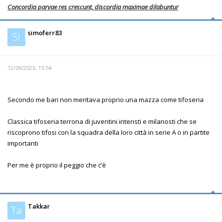
Concordia parvae res crescunt, discordia maximae dilabuntur
simoferr83
Si
12/06/2023, 15:54
Secondo me bari non meritava proprio una mazza come tifoseria
Classica tifoseria terrona di juventini interisti e milanosti che se
riscoprono tifosi con la squadra della loro città in serie A o in partite
importanti
Per me è proprio il peggio che c’è
Takkar
Ta