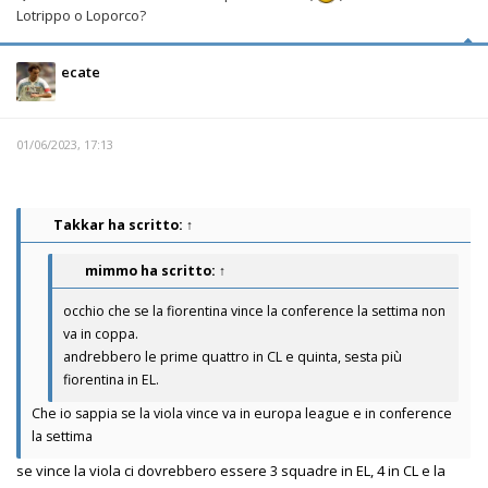
Lotrippo o Loporco?
ecate
01/06/2023, 17:13
Takkar
ha scritto:
↑
mimmo
ha scritto:
↑
occhio che se la fiorentina vince la conference la settima non
va in coppa.
andrebbero le prime quattro in CL e quinta, sesta più
fiorentina in EL.
Che io sappia se la viola vince va in europa league e in conference
la settima
se vince la viola ci dovrebbero essere 3 squadre in EL, 4 in CL e la