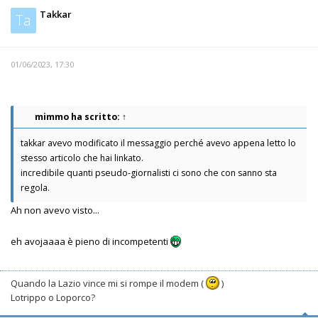
Takkar
Ta
01/06/2023, 17:30
mimmo
ha scritto:
↑
takkar avevo modificato il messaggio perché avevo appena letto lo
stesso articolo che hai linkato.
incredibile quanti pseudo-giornalisti ci sono che con sanno sta
regola.
Ah non avevo visto...
eh avojaaaa è pieno di incompetenti
Quando la Lazio vince mi si rompe il modem (
)
Lotrippo o Loporco?