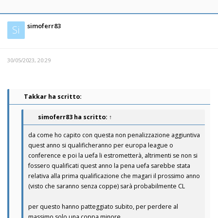
simoferr83
Si
30/05/2023, 20:29
Takkar ha scritto:
simoferr83
ha scritto:
↑
da come ho capito con questa non penalizzazione aggiuntiva
quest anno si qualificheranno per europa league o
conference e poi la uefa li estrometterà, altrimenti se non si
fossero qualificati quest anno la pena uefa sarebbe stata
relativa alla prima qualificazione che magari il prossimo anno
(visto che saranno senza coppe) sarà probabilmente CL
per questo hanno patteggiato subito, per perdere al
massimo solo una coppa minore