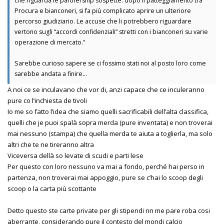
che riguarda le partnership sospette: dopo il patteggiamento tra
Procura e bianconeri, si fa più complicato aprire un ulteriore
percorso giudiziario. Le accuse che li potrebbero riguardare
vertono sugli “accordi confidenziali” stretti con i bianconeri su varie
operazione di mercato."
Sarebbe curioso sapere se ci fossimo stati noi al posto loro come
sarebbe andata a finire...
A noi ce se inculavano che vor di, anzi capace che ce inculeranno
pure co l’inchiesta de tivoli
Io me so fatto l’idea che siamo quelli sacrificabili dell’alta classifica,
quelli che je puoi spalà sopra merda (pure inventata) e non troverai
mai nessuno (stampa) che quella merda te aiuta a toglierla, ma solo
altri che te ne tireranno altra
Viceversa dellà so levate di scudi e parti lese
Per questo con loro nessuno va mai a fondo, perché hai perso in
partenza, non troverai mai appoggio, pure se c’hai lo scoop degli
scoop o la carta più scottante
Detto questo ste carte private per gli stipendi nn me pare roba cosi
aberrante, considerando pure il contesto del mondi calcio