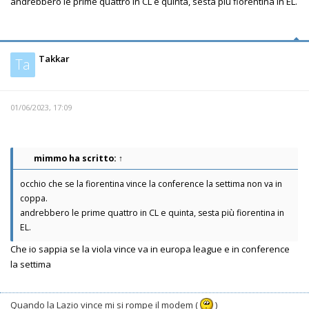
andrebbero le prime quattro in CL e quinta, sesta più fiorentina in EL.
Takkar
Ta
01/06/2023, 17:09
mimmo
ha scritto:
↑
occhio che se la fiorentina vince la conference la settima non va in
coppa.
andrebbero le prime quattro in CL e quinta, sesta più fiorentina in
EL.
Che io sappia se la viola vince va in europa league e in conference
la settima
Quando la Lazio vince mi si rompe il modem (
)