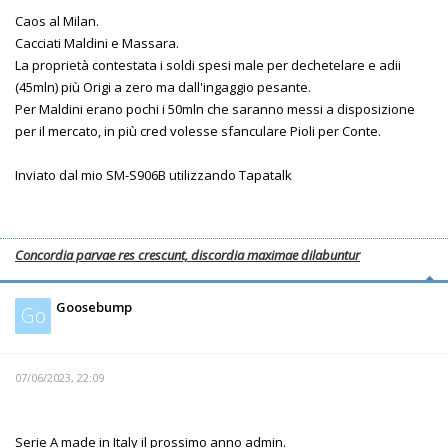
Caos al Milan.
Cacciati Maldini e Massara.
La proprietà contestata i soldi spesi male per dechetelare e adii
(45mln) più Origi a zero ma dall'ingaggio pesante.
Per Maldini erano pochi i 50mln che saranno messi a disposizione
per il mercato, in più cred volesse sfanculare Pioli per Conte.
Inviato dal mio SM-S906B utilizzando Tapatalk
Concordia parvae res crescunt, discordia maximae dilabuntur
Goosebump
Go
07/06/2023, 22:09
Serie A made in Italy il prossimo anno admin.