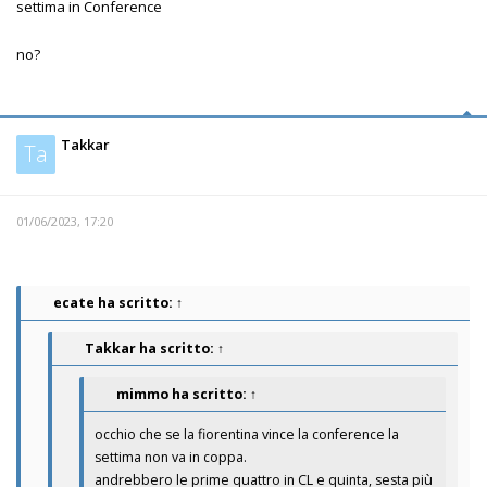
settima in Conference
no?
Takkar
Ta
01/06/2023, 17:20
ecate
ha scritto:
↑
Takkar
ha scritto:
↑
mimmo
ha scritto:
↑
occhio che se la fiorentina vince la conference la
settima non va in coppa.
andrebbero le prime quattro in CL e quinta, sesta più