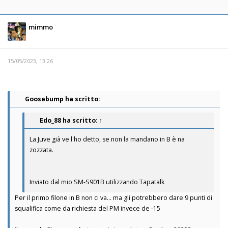
mimmo
15/05/2023, 13:26
Goosebump ha scritto:
Edo_88
ha scritto:
↑
La Juve già ve l'ho detto, se non la mandano in B è na
zozzata.
Inviato dal mio SM-S901B utilizzando Tapatalk
Per il primo filone in B non ci va... ma gli potrebbero dare 9 punti di
squalifica come da richiesta del PM invece de -15