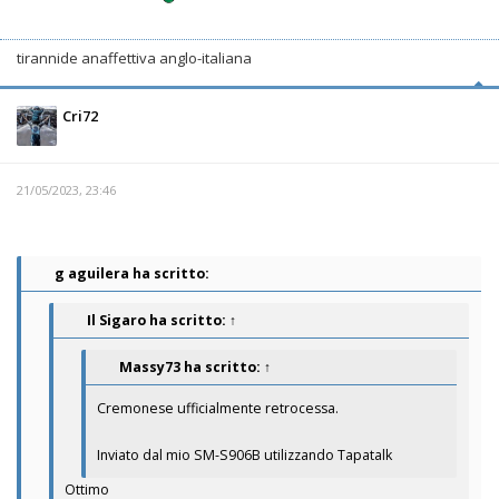
tirannide anaffettiva anglo-italiana
Cri72
21/05/2023, 23:46
g aguilera ha scritto:
Il Sigaro
ha scritto:
↑
Massy73
ha scritto:
↑
Cremonese ufficialmente retrocessa.
Inviato dal mio SM-S906B utilizzando Tapatalk
Ottimo