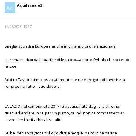
Aquilareale3
Aq
10/06/2023, 13:37
Siviglia squadra Europea anche in un anno di crisi nazionale.
La roma mi ricorda le partite di lega pro...a parte Dybala che accende
la luce.
Arbitro Taylor ottimo, assolutamente se ne è fregato di favorire la
roma...e ha fatto il suo dovere.
LA LAZIO nel campionato 2017 fu assassinata dagli arbitri, e non
riusci ad andare in CL per un punto, quindi non ce rompessero er
cazzo che i torti arbitrali so altri.
SE hai deciso di giocarti il culo di tua moglie in un'unica partita