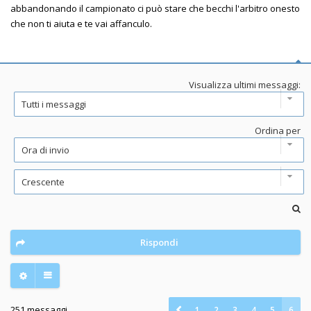
abbandonando il campionato ci può stare che becchi l'arbitro onesto
che non ti aiuta e te vai affanculo.
Visualizza ultimi messaggi:
Ordina per
Rispondi
251 messaggi
1
2
3
4
5
6