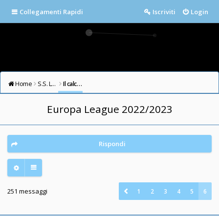
Collegamenti Rapidi
Iscriviti
Login
Home
S.S. LAZIO FORUM
Il calcio in testa
Europa League 2022/2023
Rispondi
251 messaggi
1
2
3
4
5
6