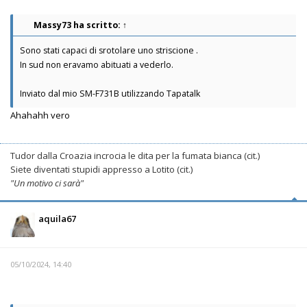
Massy73
ha scritto:
↑
Sono stati capaci di srotolare uno striscione .
In sud non eravamo abituati a vederlo.
Inviato dal mio SM-F731B utilizzando Tapatalk
Ahahahh vero
Tudor dalla Croazia incrocia le dita per la fumata bianca (cit.)
Siete diventati stupidi appresso a Lotito (cit.)
"Un motivo ci sarà"
aquila67
05/10/2024, 14:40