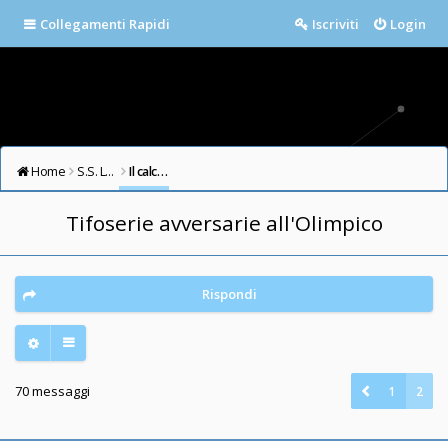
Collegamenti Rapidi
Iscriviti
Login
Home
S.S. LAZIO FORUM
Il calcio in testa
Tifoserie avversarie all'Olimpico
Rispondi
70 messaggi
1
2