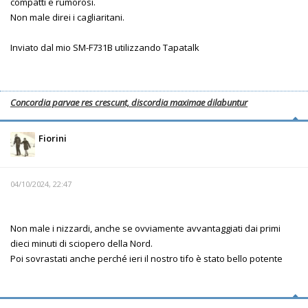
compatti e rumorosi.
Non male direi i cagliaritani.
Inviato dal mio SM-F731B utilizzando Tapatalk
Concordia parvae res crescunt, discordia maximae dilabuntur
Fiorini
04/10/2024, 22:47
Non male i nizzardi, anche se ovviamente avvantaggiati dai primi
dieci minuti di sciopero della Nord.
Poi sovrastati anche perché ieri il nostro tifo è stato bello potente