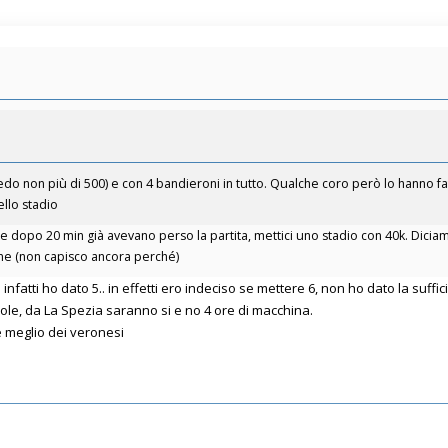
do non più di 500) e con 4 bandieroni in tutto. Qualche coro però lo hanno fatto
llo stadio
che dopo 20 min già avevano perso la partita, mettici uno stadio con 40k. Dic
ne (non capisco ancora perché)
infatti ho dato 5.. in effetti ero indeciso se mettere 6, non ho dato la suf
le, da La Spezia saranno si e no 4 ore di macchina.
 meglio dei veronesi