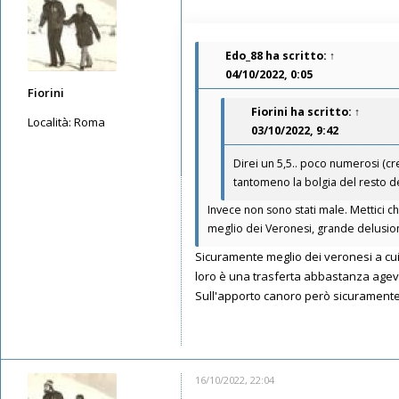
Edo_88
ha scritto:
↑
04/10/2022, 0:05
Fiorini
Fiorini
ha scritto:
↑
Località:
Roma
03/10/2022, 9:42
Messaggi: 3559
Direi un 5,5.. poco numerosi (cre
Iscritto il:
12/05/2019, 11:15
tantomeno la bolgia del resto de
Invece non sono stati male. Mettici 
meglio dei Veronesi, grande delusio
Sicuramente meglio dei veronesi a cui 
loro è una trasferta abbastanza agevo
Sull'apporto canoro però sicuramente
16/10/2022, 22:04