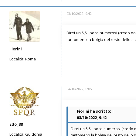
03/10/2022, 9:42
Direi un 5,5.. poco numerosi (credo non
tantomeno la bolgia del resto dello st
Fiorini
Località:
Roma
Messaggi: 3559
Iscritto il:
12/05/2019, 11:15
04/10/2022, 0:05
Fiorini
ha scritto:
↑
03/10/2022, 9:42
Edo_88
Direi un 5,5.. poco numerosi (credo no
Località:
Guidonia
tantomeno la bolgia del resto dello s