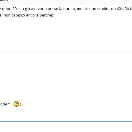
he dopo 20 min già avevano perso la partita, mettici uno stadio con 40k. 
e (non capisco ancora perché)
 modem (
)