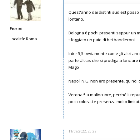
Quest'anno dai distinti sud est posso g
lontano.
Fiorini
Bologna 6 pochi presenti seppur un mi
Località:
Roma
sfoggiato un paio di bei bandieroni
Messaggi: 3559
Inter 5,5 ovviamente come gli altri ann
Iscritto il:
12/05/2019, 11:15
parte Ultras che si prodiga a lanciare 
Mago
Napoli N.G. non ero presente, quindi 
Verona 5 a malincuore, perché li reput
poco colorati e presenza molto limitat
11/09/2022, 23:29