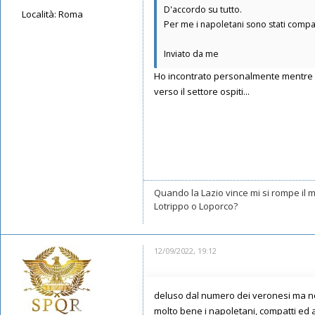
D'accordo su tutto.
Località:
Roma
Per me i napoletani sono stati compatt
Messaggi: 10602
Iscritto il:
17/05/2019, 22:39
Inviato da me
Ho incontrato personalmente mentre sc
verso il settore ospiti...
Quando la Lazio vince mi si rompe il
Lotrippo o Loporco?
12/09/2022, 19:12
deluso dal numero dei veronesi ma non
molto bene i napoletani, compatti ed 