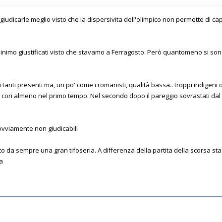
iudicarle meglio visto che la dispersivita dell'olimpico non permette di cap
nimo giustificati visto che stavamo a Ferragosto. Però quantomeno si sono
i tanti presenti ma, un po' come i romanisti, qualità bassa.. troppi indigeni 
i cori almeno nel primo tempo. Nel secondo dopo il pareggio sovrastati dal p
ovviamente non giudicabili
o da sempre una gran tifoseria. A differenza della partita della scorsa st
a