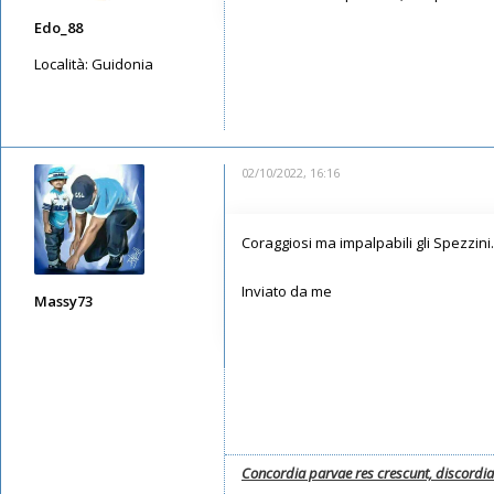
Edo_88
Località:
Guidonia
Messaggi: 5087
Iscritto il:
08/05/2019, 23:36
02/10/2022, 16:16
Coraggiosi ma impalpabili gli Spezzini.
Inviato da me
Massy73
Messaggi: 12585
Iscritto il:
11/05/2019, 22:28
Concordia parvae res crescunt, discordi