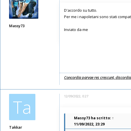
D'accordo su tutto.
Per me i napoletani sono stati compatti
Massy73
Inviato da me
Messaggi: 12585
Iscritto il:
11/05/2019, 22:28
Concordia parvae res crescunt, discordi
12/09/2022, 0:27
Ta
Massy73
ha scritto:
↑
11/09/2022, 23:29
Takkar