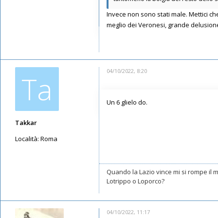
Messaggi: 5087
Invece non sono stati male. Mettici c
Iscritto il:
08/05/2019, 23:36
meglio dei Veronesi, grande delusion
04/10/2022, 8:20
Ta
Un 6 glielo do.
Takkar
Località:
Roma
Messaggi: 10602
Iscritto il:
17/05/2019, 22:39
Quando la Lazio vince mi si rompe il
Lotrippo o Loporco?
04/10/2022, 11:17