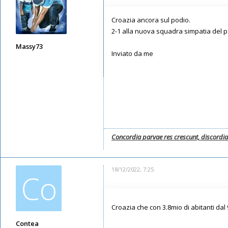
Croazia ancora sul podio.
2-1 alla nuova squadra simpatia del 
Massy73
Inviato da me
Messaggi: 12578
Iscritto il:
11/05/2019, 22:28
Concordia parvae res crescunt, discordi
18/12/2022, 7:25
Co
Croazia che con 3.8mio di abitanti dal 
Contea