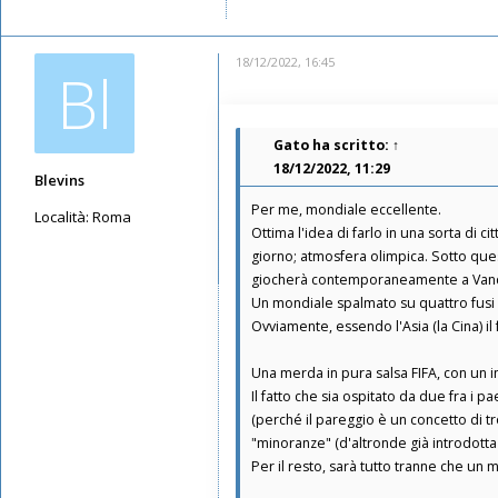
18/12/2022, 16:45
Bl
Gato
ha scritto:
↑
18/12/2022, 11:29
Blevins
Per me, mondiale eccellente.
Località:
Roma
Ottima l'idea di farlo in una sorta di ci
Messaggi: 5665
giorno; atmosfera olimpica. Sotto que
Iscritto il:
12/05/2019, 8:07
giocherà contemporaneamente a Vancou
Un mondiale spalmato su quattro fusi or
Ovviamente, essendo l'Asia (la Cina) il
Una merda in pura salsa FIFA, con un in
Il fatto che sia ospitato da due fra i 
(perché il pareggio è un concetto di 
"minoranze" (d'altronde già introdott
Per il resto, sarà tutto tranne che un m