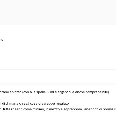
lio
ano spiritati (con alle spalle 60mila argentini è anche comprensibile)
ol di di maria chissà cosa ci avrebbe regalato
di tutta rosario come minimo, in mezzo a soprannomi, aneddoti di nonna ce