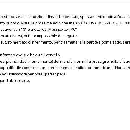
ttà stato: stesse condizioni climatiche per tutti; spostamenti ridotti all'osso;
sto punto di vista, la prossima edizione in CANADA, USA, MESSICO 2026, sar
uver con 18° e a città del Messico con 40°.
rari diversi, di fatto impossibile da seguire.
 futuro mercato di riferimento, per trasmettere le partite il pomeriggio/sera,
fantino che si è bevuto il cervello.
 paesi più ritardati (mentalmente) del mondo, non mi fa presagire nulla di bu
troppa difficile comprensione per le menti semplici nordamericane). Non sar
a ad Hollywood) per poter partecipare.
ondiale di calcio.