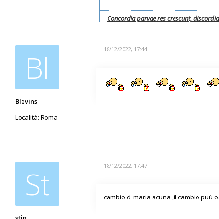
Concordia parvae res crescunt, discordi
18/12/2022, 17:44
Bl
Blevins
Località:
Roma
Messaggi: 5665
Iscritto il:
12/05/2019, 8:07
18/12/2022, 17:47
St
cambio di maria acuna ,il cambio puù osc
stig