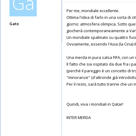
Ga
Per me, mondiale eccellente.
Ottima l'idea di farlo in una sorta di ci
Gato
giorno; atmosfera olimpica. Sotto que
giocherà contemporaneamente a Vanco
Messaggi: 6227
Un mondiale spalmato su quattro fusi o
Iscritto il:
09/05/2019, 16:46
Ovviamente, essendo l'Asia (la Cina) il
Una merda in pura salsa FIFA, con un in
Il fatto che sia ospitato da due fra i
(perché il pareggio è un concetto di 
"minoranze" (d'altronde già introdott
Per il resto, sarà tutto tranne che un m
Quindi, viva i mondiali in Qatar!
INTER MERDA