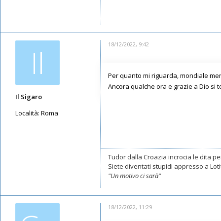
Messaggi: 1316
Iscritto il:
11/05/2019, 23:18
18/12/2022, 9:42
Il
Per quanto mi riguarda, mondiale men
Ancora qualche ora e grazie a Dio si t
Il Sigaro
Località:
Roma
Messaggi: 11550
Iscritto il:
16/05/2019, 10:26
Tudor dalla Croazia incrocia le dita per
Siete diventati stupidi appresso a Lotito
"Un motivo ci sarà"
18/12/2022, 11:29