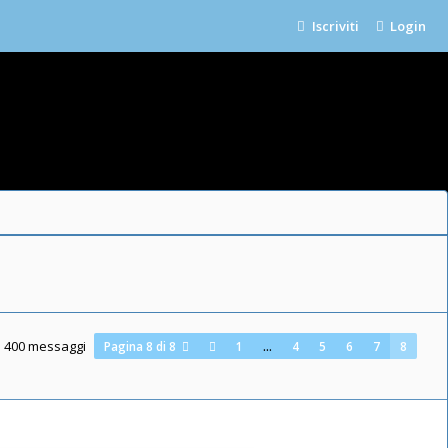
Iscriviti
Login
400 messaggi
Pagina
8
di
8
1
…
4
5
6
7
8