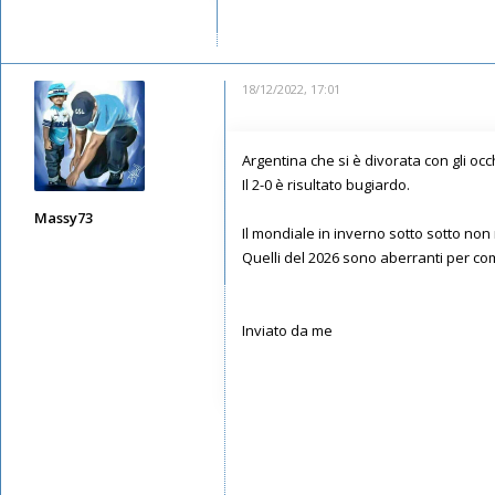
Messaggi: 5665
Iscritto il:
12/05/2019, 8:07
18/12/2022, 17:01
Argentina che si è divorata con gli occh
Il 2-0 è risultato bugiardo.
Massy73
Il mondiale in inverno sotto sotto non
Messaggi: 12578
Quelli del 2026 sono aberranti per co
Iscritto il:
11/05/2019, 22:28
Inviato da me