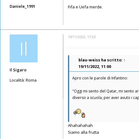
Daniele_1991
Fifa e Uefa merde.
Messaggi: 5947
Iscritto il:
11/05/2019, 21:52
19/11/2022, 17:20
Il
blau-weiss
ha scritto:
↑
19/11/2022, 11:00
Il Sigaro
Apro con le parole di Infantino:
Località:
Roma
Messaggi: 11550
"Oggi mi sento del Qatar, mi sento ar
Iscritto il:
16/05/2019, 10:26
diverso a scuola, per aver avuto i cape
Ahahahahah
Siamo alla frutta