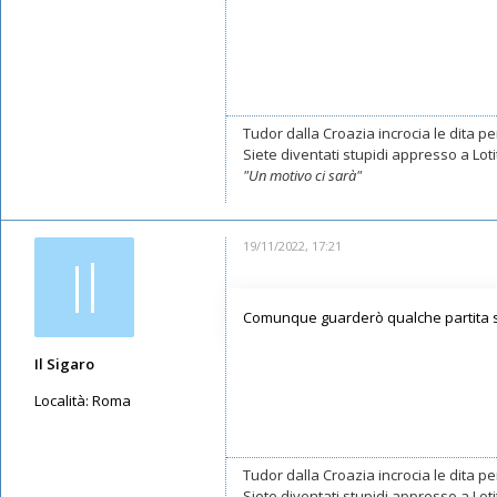
Tudor dalla Croazia incrocia le dita per
Siete diventati stupidi appresso a Lotito
"Un motivo ci sarà"
19/11/2022, 17:21
Il
Comunque guarderò qualche partita se c
Il Sigaro
Località:
Roma
Messaggi: 11550
Iscritto il:
16/05/2019, 10:26
Tudor dalla Croazia incrocia le dita per
Siete diventati stupidi appresso a Lotito