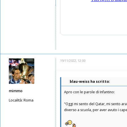
Iscritto il:
12/05/2019, 8:07
19/11/2022, 12:00
blau-weiss ha scritto:
mimmo
Apro con le parole di Infantino:
Località:
Roma
"Oggi mi sento del Qatar, mi sento ara
Messaggi: 5650
diverso a scuola, per aver avuto i capel
Iscritto il:
13/05/2019, 1:30