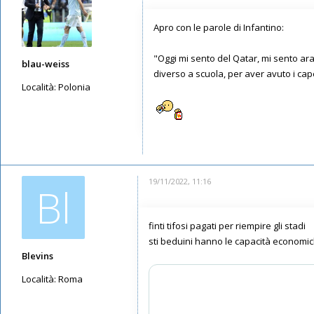
Apro con le parole di Infantino:
"Oggi mi sento del Qatar, mi sento ara
blau-weiss
diverso a scuola, per aver avuto i capel
Località:
Polonia
Messaggi: 4533
Iscritto il:
15/05/2019, 15:01
19/11/2022, 11:16
Bl
finti tifosi pagati per riempire gli stadi
sti beduini hanno le capacità econom
Blevins
Località:
Roma
Messaggi: 5665
Iscritto il:
12/05/2019, 8:07