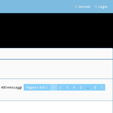
Iscriviti
Login
400 messaggi
Pagina
1
di
8
1
2
3
4
5
…
8