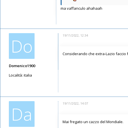
ma vaffanculo ahahaah
19/11/2022, 12:34
Do
Considerando che extra-Lazio faccio fa
Domenico1900
Località:
italia
Messaggi: 3791
Iscritto il:
12/05/2019, 14:22
19/11/2022, 14:07
Da
Mai fregato un cazzo del Mondiale.