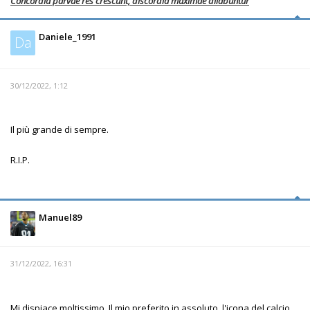
Concordia parvae res crescunt, discordia maximae dilabuntur
Daniele_1991
Da
30/12/2022, 1:12
Il più grande di sempre.
R.I.P.
Manuel89
31/12/2022, 16:31
Mi dispiace moltissimo. Il mio preferito in assoluto, l'icona del calcio,