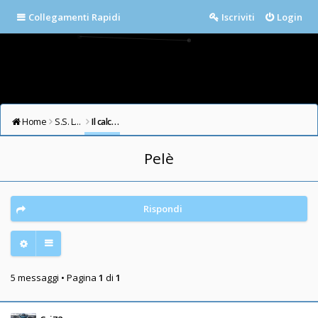
Collegamenti Rapidi
Iscriviti
Login
Home
S.S. LAZIO FORUM
Il calcio in testa
Pelè
Rispondi
5 messaggi • Pagina
1
di
1