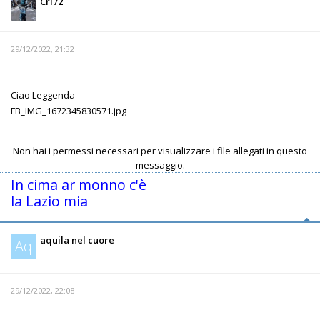
Cri72
29/12/2022, 21:32
Ciao Leggenda
FB_IMG_1672345830571.jpg
Non hai i permessi necessari per visualizzare i file allegati in questo
messaggio.
In cima ar monno c'è
la Lazio mia
aquila nel cuore
Aq
29/12/2022, 22:08