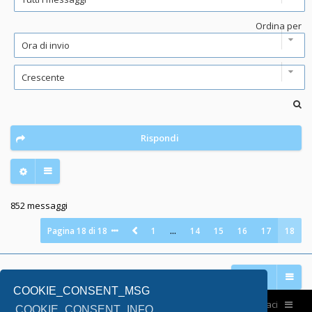
Ordina per
Rispondi
852 messaggi
Pagina
18
di
18
1
…
14
15
16
17
18
Vai a
COOKIE_CONSENT_MSG
Home
Contattaci
COOKIE_CONSENT_INFO