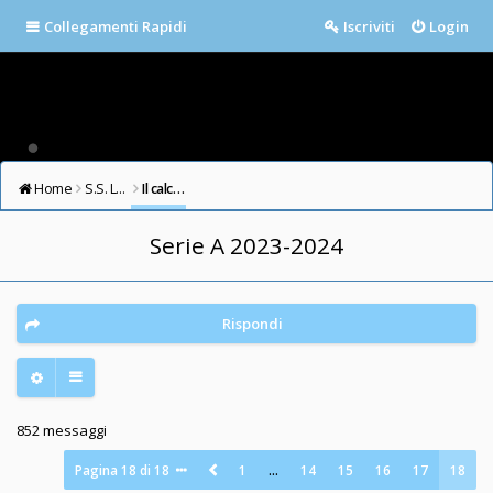
Collegamenti Rapidi
Iscriviti
Login
Home
S.S. LAZIO FORUM
Il calcio in testa
Serie A 2023-2024
Rispondi
852 messaggi
Pagina
18
di
18
1
…
14
15
16
17
18