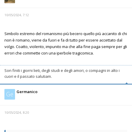
10/05/2024, 7:12
Simbolo estremo del romanismo più becero quello più accanito di chi
non è romano, viene da fuori e fa di tutto per essere accettato dal
volgo. Coatto, violento, impunito ma che alla fine paga sempre per gli
errori che commette con una iperbole tragicomica.
Son finiti i giorni lieti, degli studi e degli amori, o compagni in alto i
cuori e il passato salutiam.
Germanico
Ge
10/05/2024, 8:20