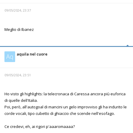
09/05/2024, 23:37
Meglio di Ibanez
aquila nel cuore
Aq
09/05/2024, 23:51
Ho visto gli highlights: la telecronaca di Caressa ancora più euforica
di quelle dell'Italia.
Poi, però, all'autogoal di mancini un gelo improvviso gli ha indurito le
corde vocali, tipo cubetto di ghiaccio che scende nell'esofago.
Ce credevi, eh, ai rigori p'aaaromaaaa?