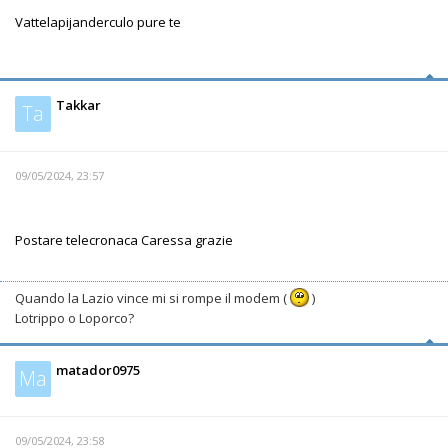
Vattelapijanderculo pure te
Takkar
Ta
09/05/2024, 23:57
Postare telecronaca Caressa grazie
Quando la Lazio vince mi si rompe il modem (
)
Lotrippo o Loporco?
matador0975
Ma
09/05/2024, 23:58