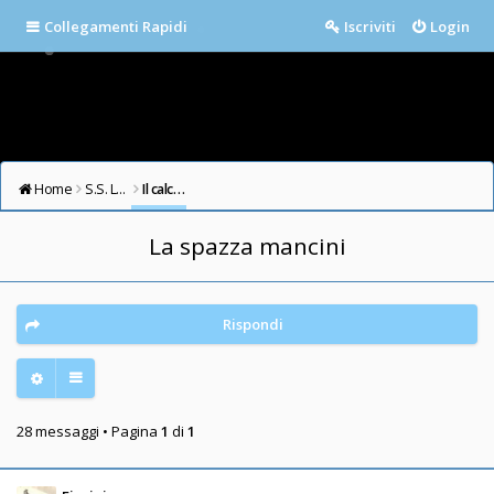
Collegamenti Rapidi
Iscriviti
Login
Home
S.S. LAZIO FORUM
Il calcio in testa
La spazza mancini
Rispondi
28 messaggi • Pagina
1
di
1