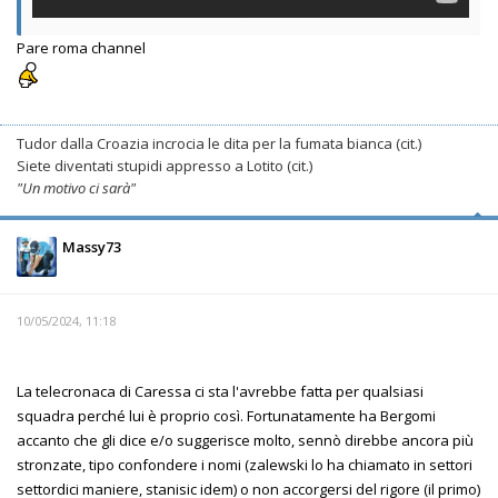
Pare roma channel
Tudor dalla Croazia incrocia le dita per la fumata bianca (cit.)
Siete diventati stupidi appresso a Lotito (cit.)
"Un motivo ci sarà"
Massy73
10/05/2024, 11:18
La telecronaca di Caressa ci sta l'avrebbe fatta per qualsiasi
squadra perché lui è proprio così. Fortunatamente ha Bergomi
accanto che gli dice e/o suggerisce molto, sennò direbbe ancora più
stronzate, tipo confondere i nomi (zalewski lo ha chiamato in settori
settordici maniere, stanisic idem) o non accorgersi del rigore (il primo)