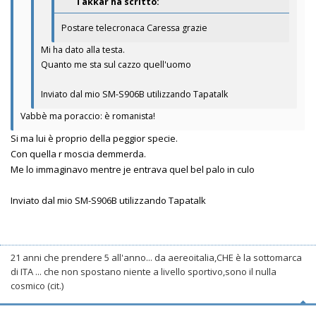
Takkar ha scritto:
Postare telecronaca Caressa grazie
Mi ha dato alla testa.
Quanto me sta sul cazzo quell'uomo
Inviato dal mio SM-S906B utilizzando Tapatalk
Vabbè ma poraccio: è romanista!
Si ma lui è proprio della peggior specie.
Con quella r moscia demmerda.
Me lo immaginavo mentre je entrava quel bel palo in culo
Inviato dal mio SM-S906B utilizzando Tapatalk
21 anni che prendere 5 all'anno... da aereoitalia,CHE è la sottomarca
di ITA ... che non spostano niente a livello sportivo,sono il nulla
cosmico (cit.)