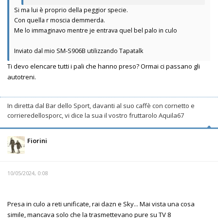
Si ma lui è proprio della peggior specie.
Con quella r moscia demmerda.
Me lo immaginavo mentre je entrava quel bel palo in culo
Inviato dal mio SM-S906B utilizzando Tapatalk
Ti devo elencare tutti i pali che hanno preso? Ormai ci passano gli
autotreni.
In diretta dal Bar dello Sport, davanti al suo caffè con cornetto e
corrieredellosporc, vi dice la sua il vostro fruttarolo Aquila67
Fiorini
10/05/2024, 0:08
Presa in culo a reti unificate, rai dazn e Sky... Mai vista una cosa
simile, mancava solo che la trasmettevano pure su TV 8