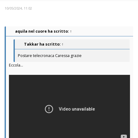
10/05/2024, 11:02
aquila nel cuore
ha scritto:
↑
Takkar
ha scritto:
↑
Postare telecronaca Caressa grazie
Eccola...