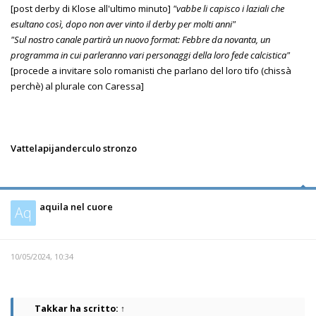
[post derby di Klose all'ultimo minuto]
"vabbe li capisco i laziali che
esultano così, dopo non aver vinto il derby per molti anni"
"Sul nostro canale partirà un nuovo format: Febbre da novanta, un
programma in cui parleranno vari personaggi della loro fede calcistica"
[procede a invitare solo romanisti che parlano del loro tifo (chissà
perchè) al plurale con Caressa]
Vattelapijanderculo stronzo
aquila nel cuore
Aq
10/05/2024, 10:34
Takkar
ha scritto:
↑