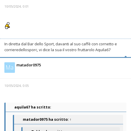
10/05/2024, 0:01
In diretta dal Bar dello Sport, davanti al suo caffè con cornetto e
corrieredellosporc, vi dice la sua il vostro fruttarolo Aquila67
matador0975
Ma
10/05/2024, 0:05
aquila67 ha scritto:
matador0975
ha scritto:
↑