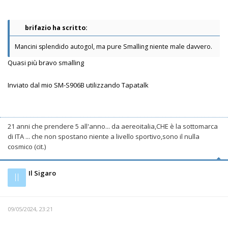
brifazio ha scritto:
Mancini splendido autogol, ma pure Smalling niente male davvero.
Quasi più bravo smalling
Inviato dal mio SM-S906B utilizzando Tapatalk
21 anni che prendere 5 all'anno... da aereoitalia,CHE è la sottomarca
di ITA ... che non spostano niente a livello sportivo,sono il nulla
cosmico (cit.)
Il Sigaro
Il
09/05/2024, 23:21