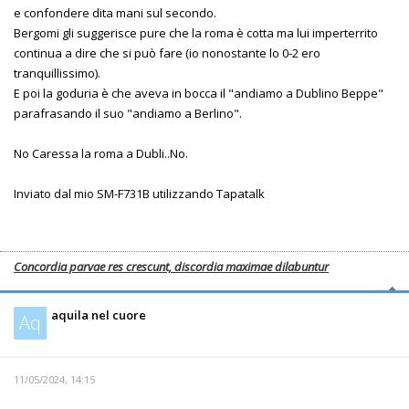
e confondere dita mani sul secondo.
Bergomi gli suggerisce pure che la roma è cotta ma lui imperterrito
continua a dire che si può fare (io nonostante lo 0-2 ero
tranquillissimo).
E poi la goduria è che aveva in bocca il "andiamo a Dublino Beppe"
parafrasando il suo "andiamo a Berlino".
No Caressa la roma a Dubli..No.
Inviato dal mio SM-F731B utilizzando Tapatalk
Concordia parvae res crescunt, discordia maximae dilabuntur
aquila nel cuore
Aq
11/05/2024, 14:15