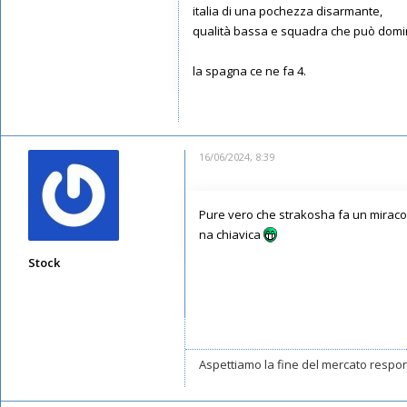
italia di una pochezza disarmante,
qualità bassa e squadra che può dominar
la spagna ce ne fa 4.
16/06/2024, 8:39
Pure vero che strakosha fa un miracolo 
na chiavica
Stock
Messaggi: 7373
Iscritto il:
11/05/2019, 22:29
Aspettiamo la fine del mercato respon