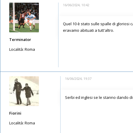
16/06/2024, 10:42
Quel 10 è stato sulle spalle di gloriosi
eravamo abituati a tutt'altro.
Terminator
Località:
Roma
Messaggi: 1672
Iscritto il:
16/05/2019, 7:03
16/06/2024, 19:37
Serbi ed inglesi se le stanno dando di
Fiorini
Località:
Roma
Messaggi: 3555