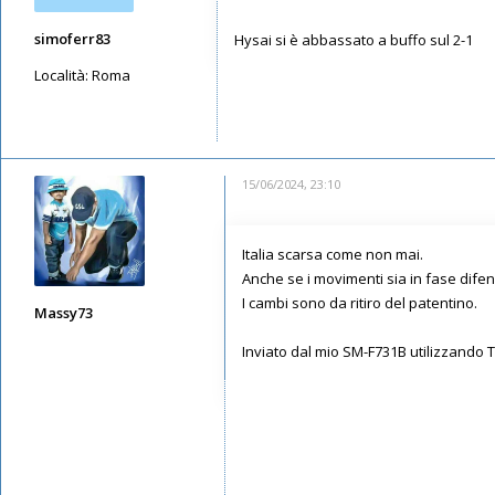
simoferr83
Hysai si è abbassato a buffo sul 2-1
Località:
Roma
Messaggi: 2656
Iscritto il:
12/05/2019, 7:32
15/06/2024, 23:10
Italia scarsa come non mai.
Anche se i movimenti sia in fase difen
I cambi sono da ritiro del patentino.
Massy73
Messaggi: 12578
Inviato dal mio SM-F731B utilizzando 
Iscritto il:
11/05/2019, 22:28