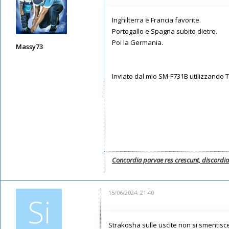
Inghilterra e Francia favorite.
Portogallo e Spagna subito dietro.
Poi la Germania.
Massy73
Messaggi: 12578
Iscritto il:
11/05/2019, 22:28
Inviato dal mio SM-F731B utilizzando 
Concordia parvae res crescunt, discordi
15/06/2024, 21:40
Si
Strakosha sulle uscite non si smentisce 