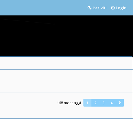
Iscriviti
Login
168 messaggi
1
2
3
4