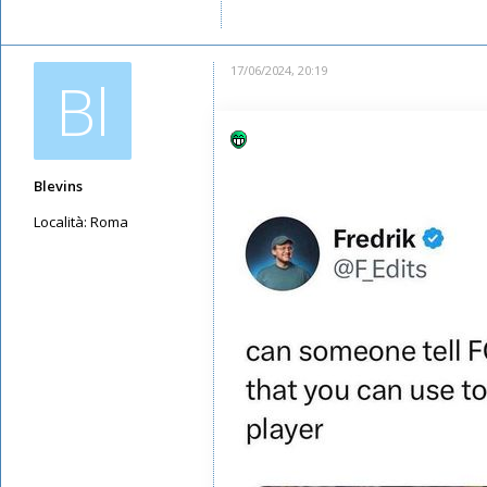
Iscritto il:
12/05/2019, 11:15
17/06/2024, 20:19
Bl
Blevins
Località:
Roma
Messaggi: 5665
Iscritto il:
12/05/2019, 8:07