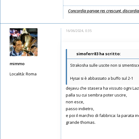
Concordia parvae res crescunt, discordi
16/06/2024, 0:35
simoferr83 ha scritto:
mimmo
Strakosha sulle uscite non si smentisce 
Località:
Roma
Hysai si è abbassato a buffo sul 2-1
Messaggi: 5650
dejavu che stasera ha vissuto ogni Laz
Iscritto il:
13/05/2019, 1:30
palla su cui sembra poter uscire,
non esce,
passo indietro,
e poi il marchio di fabbrica: la parata i
grande thomas.