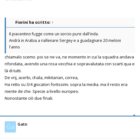
Fiorini
ha scritto:
↑
Il piacentino fugge come un sorcio pure dall'inda.
Andrà in Arabia a riallenare Sergey e a guadagnare 20 meloni
l'anno
chiamalo scemo. poi se ne va, ne momento in cui la squadra andava
rifondata, avendo una rosa vecchia e sopravalutata con scarti qua e
là di tutti.
De vrij, acerbi, chala, mikitarian, correa,
Ha retto su 3/4 giocatori fortissimi. sopra la media. ma il resto era
niente de che. Specie a livello europeo.
Nonostante ciò due finali.
Gato
Ga