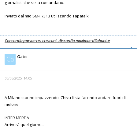
giornalisti che se la comandano.
Inviato dal mio SM-F731B utilizzando Tapatalk
Concordia parvae res crescunt, discordia maximae dilabuntur
Gato
Ga
06/06/2025, 14:05
A Milano stanno impazzendo. Chivu li sta facendo andare fuori di
melone.
INTER MERDA
Arriverà quel giorno...