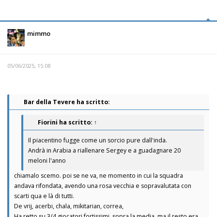
mimmo
05/06/2025, 15:08
Bar della Tevere ha scritto:
Fiorini
ha scritto:
↑
Il piacentino fugge come un sorcio pure dall'inda.
Andrà in Arabia a riallenare Sergey e a guadagnare 20
meloni l'anno
chiamalo scemo. poi se ne va, ne momento in cui la squadra
andava rifondata, avendo una rosa vecchia e sopravalutata con
scarti qua e là di tutti.
De vrij, acerbi, chala, mikitarian, correa,
Ha retto su 3/4 giocatori fortissimi. sopra la media. ma il resto era