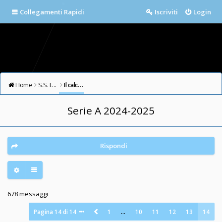
Collegamenti Rapidi
Iscriviti
Login
Home
S.S. LAZIO FORUM
Il calcio in testa
Serie A 2024-2025
Rispondi
678 messaggi
Pagina
14
di
14
1
…
10
11
12
13
14