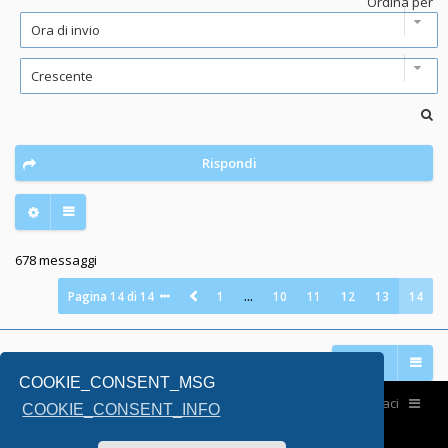
Ordina per
Rispondi
678 messaggi
Pagina
14
di
14
1
…
10
11
12
13
14
Vai a
COOKIE_CONSENT_MSG
Home
Contattaci
COOKIE_CONSENT_INFO