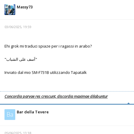
Massy73
03/06/2025, 19:59
Ehi grok mi traduci spiaze per i ragassi in arabo?
"آسف على الشباب"
Inviato dal mio SM-F731B utilizzando Tapatalk
Concordia parvae res crescunt, discordia maximae dilabuntur
Bar della Tevere
Ba
05/06/2025, 13:38