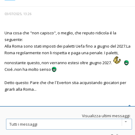
03/07/2025, 13:26
Una cosa che "non capisco", o meglio, che reputo ridicola é la
seguente:
Alla Roma sono stati imposti dei paletti Uefa fino a giugno del 2027.La
Roma regolarmente non li rispetta e paga una penale. I paletti,
nonostante questo, non verranno estesi oltre giugno 2027.
Cioé..non ha molto senso
Detto questo: Pare che che l´Everton stia acquistando giocatori per
girarli alla Roma...
Visualizza ultimi messaggi: