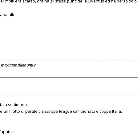
er molti era scarso, ora ha gli stessi punti della Juventus ed ha perso sol
Tapatalk
a maximae dilabuntur
ta a settimana.
te un filotto di partite tra Europa league campionato e coppa Italia.
Tapatalk