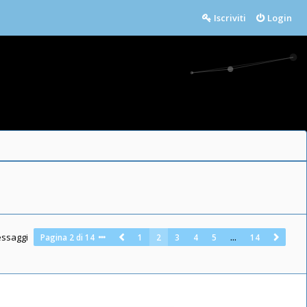
Iscriviti
Login
essaggi
Pagina
2
di
14
1
2
3
4
5
…
14