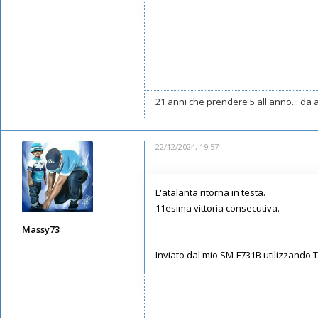
Iscritto il:
19/07/2019, 13:43
21 anni che prendere 5 all'anno... da a
22/12/2024, 19:57
L'atalanta ritorna in testa.
11esima vittoria consecutiva.
Massy73
Messaggi: 12583
Inviato dal mio SM-F731B utilizzando 
Iscritto il:
11/05/2019, 22:28