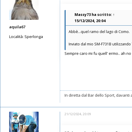
Massy73
ha scritto:
↑
15/12/2024, 20:04
aquila67
Abbè...quel ramo del lago di Como.
Località:
Sperlonga
Inviato dal mio SM-F731B utilizzando
Messaggi: 1990
Iscritto il:
14/05/2019, 19:16
Sempre caro mi fu quell' ermo.. ah no q
In diretta dal Bar dello Sport, davanti 
21/12/2024, 20:09