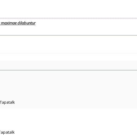
a maximae dilabuntur
 Tapatalk
Tapatalk