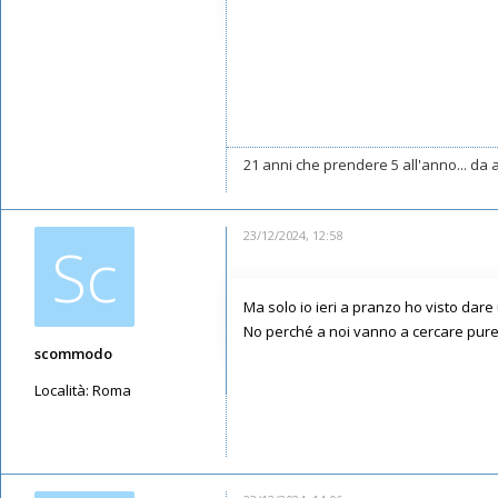
21 anni che prendere 5 all'anno... da a
23/12/2024, 12:58
Sc
Ma solo io ieri a pranzo ho visto dare
No perché a noi vanno a cercare pure s
scommodo
Località:
Roma
Messaggi: 1852
Iscritto il:
12/05/2019, 22:28