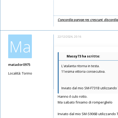
Concordia parvae res crescunt, discordi
22/12/2024, 20:16
Ma
Massy73 ha scritto:
matador0975
L'atalanta ritorna in testa.
11esima vittoria consecutiva.
Località:
Torino
Messaggi: 7465
Iscritto il:
19/07/2019, 13:43
Inviato dal mio SM-F731B utilizzando
Hanno il culo rotto.
Ma sabato finiamo di romperglielo
Inviato dal mio SM-S906B utilizzando 