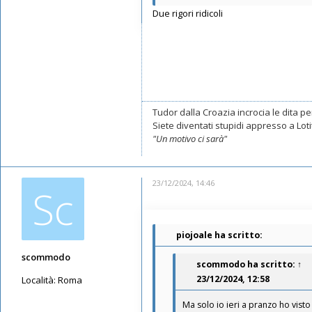
Messaggi: 11553
Due rigori ridicoli
Iscritto il:
16/05/2019, 10:26
Tudor dalla Croazia incrocia le dita per
Siete diventati stupidi appresso a Lotito
"Un motivo ci sarà"
23/12/2024, 14:46
Sc
piojoale ha scritto:
scommodo
scommodo
ha scritto:
↑
23/12/2024, 12:58
Località:
Roma
Messaggi: 1852
Ma solo io ieri a pranzo ho vist