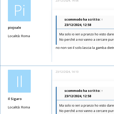
23/12/2024, 14:06
Pi
scommodo
ha scritto:
↑
23/12/2024, 12:58
piojoale
Ma solo io ieri a pranzo ho visto dar
Località:
Roma
No perché a noi vanno a cercare pure 
Messaggi: 185
no non sei il solo.lascia la gamba diet
Iscritto il:
12/05/2019, 15:46
23/12/2024, 14:10
Il
scommodo
ha scritto:
↑
23/12/2024, 12:58
Il Sigaro
Ma solo io ieri a pranzo ho visto dar
Località:
Roma
No perché a noi vanno a cercare pure 