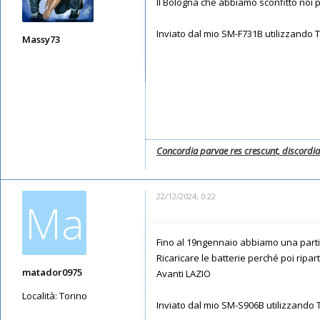
Il Bologna che abbiamo sconfitto noi p
Inviato dal mio SM-F731B utilizzando 
Massy73
Messaggi: 12583
Iscritto il:
11/05/2019, 22:28
Concordia parvae res crescunt, discordi
22/12/2024, 0:22
Ma
Fino al 19ngennaio abbiamo una parti
Ricaricare le batterie perché poi ripar
matador0975
Avanti LAZIO
Località:
Torino
Inviato dal mio SM-S906B utilizzando 
Messaggi: 7465